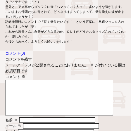
うでステキです（＾＾）
意外と、アメ車からゴルフ２に来てハマっていく人って、多いような気がします。
このままお仲間たちに毒されて、どっぷりはまってしまって、乗り換えの波が止ま
るのでしょうか？？
記念撮影時のコメントで「長く乗りたいです！」という言葉に、早速ツッコミ入れ
られてましたが（笑）
これから渋井さんご自身がどうなるのか、ＣＬｉがどうカスタマイズされていくの
か、楽しみです。
今後とも末永く、よろしくお願いいたします！
コメント(0)
コメントを残す
メールアドレスが公開されることはありません。
※
が付いている欄は
必須項目です
コメント
※
名前
※
メール
※