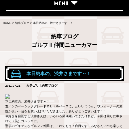
MENU
HOME
>
納車ブログ
>
本日納車の、渋井さまです～！
納車ブログ
ゴルフⅡ仲間ニューカマー
本日納車の、渋井さまです～！
カテゴリ | 納車ブログ
2011.07.21
本日納車の、渋井さまです～！
左ハンのベーシックグレードＣＬｉをベースに、といいつつも、ワンオーナーの素
性が良い一台をお買い上げいただきました。ありがとうございます！！
車好きを自認する渋井さんは、いろいろ乗り継いできたけれど、今回は回りに毒さ
れて（笑）ゴルフ２に。
那須のゴキゲンなゴルフ２仲間は、これでもう７台目です。みなさんいつも楽しそ