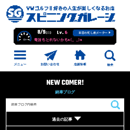
8/9
Lv.
6
(日)
本日の忙し度メーター
電話もとれないかもm(_ _)m
NEW COMER!
納車ブログ
過去の記事