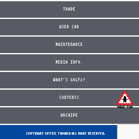
TRADE
USED CAR
MAINTENANCE
MEDIA INFO.
WHAT'S GOLF2?
CONTENTS
ARCHIVE
COPYRIGHT OFFICE TANAKA ALL RIGHT RESERVED.