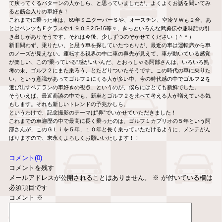
て戻ってくるパターンの人かしら、と思っていましたが、よくよくお話を聞いてみ
ると筋金入りの車好き！
これまでに乗った車は、69年ミニクーパーＳや、オースチン、空冷ＶＷも２台、あ
とはベンツもＥクラスや１９０Ｅ2.5-16等々、きっといろんな武勇伝や趣味話の引
き出しがありそうです。それは今後、少しずつのぞかせてください（＾＾）
新旧問わず、乗りたい、と思う車を探していたつもりが、最近の車は運転席から車
のノーズが見えない。運転する視界の中に車の鼻先が見えて、車が動いている感覚
が楽しい、この”乗っている”感がいいんだ、とおっしゃる阿部さんは、いろいろ熟
考の末、ゴルフ２にまた乗ろう、とたどりついたそうです。この時代の車に乗りた
い、という意識があってゴルフ２にくる人が多い中、今の時代感の中でゴルフ２を
選び出すベテランの車好きの視点、というのが、僕らにはとても新鮮でした。
そういえば、最近商談の中でも、新車とゴルフ２を比べて考える人が増えている気
もします。それも新しいトレンドの予兆かしら。
というわけで、記念撮影のテーマは”鼻”でいかせていただきました！
これまでの車遍歴の中で最高に長く乗ったのは、ゴルフ１カブリオの５年という阿
部さんが、このＧＬｉを５年、１０年と長く乗っていただけるように、メンテがん
ばりますので、末永くよろしくお願いいたします！！
コメント(0)
コメントを残す
メールアドレスが公開されることはありません。
※
が付いている欄は
必須項目です
コメント
※