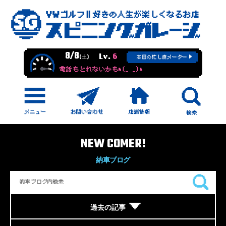
8/8
Lv.
6
(土)
本日の忙し度メーター
電話もとれないかもm(_ _)m
NEW COMER!
納車ブログ
過去の記事