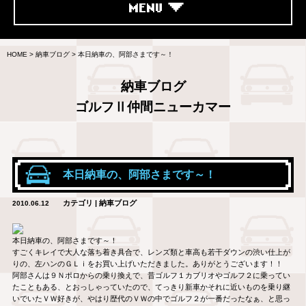
MENU
HOME
>
納車ブログ
>
本日納車の、阿部さまです～！
納車ブログ
ゴルフⅡ仲間ニューカマー
本日納車の、阿部さまです～！
カテゴリ | 納車ブログ
2010.06.12
本日納車の、阿部さまです～！
すごくキレイで大人な落ち着き具合で、レンズ類と車高も若干ダウンの渋い仕上が
りの、左ハンのＧＬｉをお買い上げいただきました。ありがとうございます！！
阿部さんは９Ｎポロからの乗り換えで、昔ゴルフ１カブリオやゴルフ２に乗ってい
たこともある、とおっしゃっていたので、てっきり新車かそれに近いものを乗り継
いでいたＶＷ好きが、やはり歴代のＶＷの中でゴルフ２が一番だったなぁ、と思っ