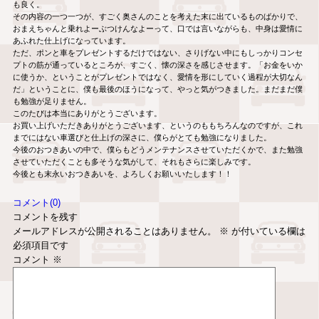
も良く。
その内容の一つ一つが、すごく奥さんのことを考えた末に出ているものばかりで、
おまえちゃんと乗れよーぶつけんなよーって、口では言いながらも、中身は愛情に
あふれた仕上げになっています。
ただ、ポンと車をプレゼントするだけではない、さりげない中にもしっかりコンセ
プトの筋が通っているところが、すごく、懐の深さを感じさせます。「お金をいか
に使うか、ということがプレゼントではなく、愛情を形にしていく過程が大切なん
だ」ということに、僕も最後のほうになって、やっと気がつきました。まだまだ僕
も勉強が足りません。
このたびは本当にありがとうございます。
お買い上げいただきありがとうございます、というのももちろんなのですが、これ
までにはない車選びと仕上げの深さに、僕らがとても勉強になりました。
今後のおつきあいの中で、僕らもどうメンテナンスさせていただくかで、また勉強
させていただくことも多そうな気がして、それもさらに楽しみです。
今後とも末永いおつきあいを、よろしくお願いいたします！！
コメント(0)
コメントを残す
メールアドレスが公開されることはありません。
※
が付いている欄は
必須項目です
コメント
※