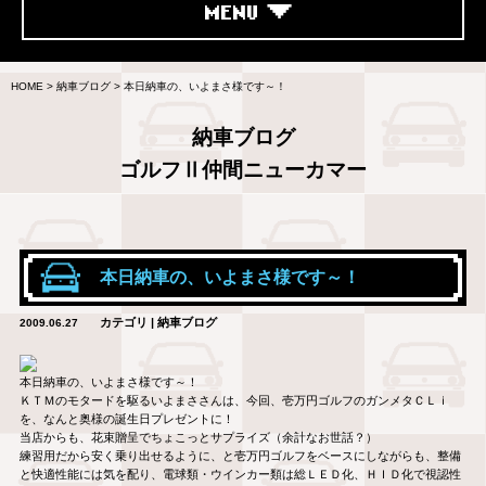
MENU
HOME
>
納車ブログ
>
本日納車の、いよまさ様です～！
納車ブログ
ゴルフⅡ仲間ニューカマー
本日納車の、いよまさ様です～！
カテゴリ | 納車ブログ
2009.06.27
本日納車の、いよまさ様です～！
ＫＴＭのモタードを駆るいよまささんは、今回、壱万円ゴルフのガンメタＣＬｉ
を、なんと奥様の誕生日プレゼントに！
当店からも、花束贈呈でちょこっとサプライズ（余計なお世話？）
練習用だから安く乗り出せるように、と壱万円ゴルフをベースにしながらも、整備
と快適性能には気を配り、電球類・ウインカー類は総ＬＥＤ化、ＨＩＤ化で視認性