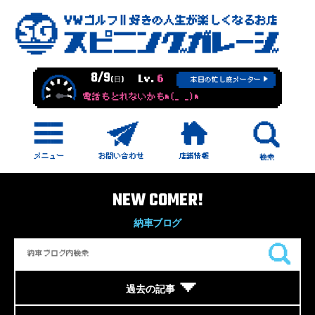
8/9
Lv.
6
(日)
本日の忙し度メーター
電話もとれないかもm(_ _)m
NEW COMER!
納車ブログ
過去の記事