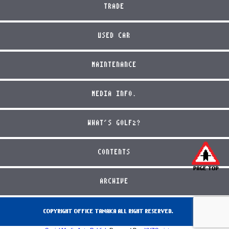
TRADE
USED CAR
MAINTENANCE
MEDIA INFO.
WHAT'S GOLF2?
CONTENTS
ARCHIVE
COPYRIGHT OFFICE TANAKA ALL RIGHT RESERVED.