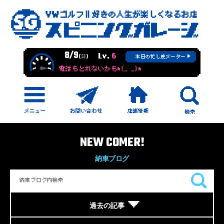
8/9
Lv.
6
(日)
本日の忙し度メーター
電話もとれないかもm(_ _)m
NEW COMER!
納車ブログ
過去の記事