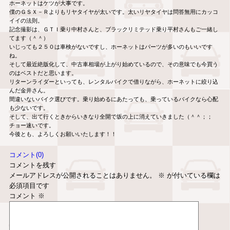
ホーネットはケツが大事です。
僕のＧＳＸ－Ｒよりもリヤタイヤが太いです。太いリヤタイヤは問答無用にカッコ
イイの法則。
記念撮影は、ＧＴＩ乗り中村さんと、ブラックリミテッド乗り平村さんもご一緒し
てます（＾＾）
いじっても２５０は車検がないですし、ホーネットはパーツが多いのもいいです
ね。
そして最近絶版化して、中古車相場が上がり始めているので、その意味でも今買う
のはベストだと思います。
リターンライダーといっても、レンタルバイクで借りながら、ホーネットに絞り込
んだ金井さん。
間違いないバイク選びです。乗り始めるにあたっても、乗っているバイクなら心配
も少ないです。
そして、出て行くときからいきなり全開で坂の上に消えていきました（＾＾；；
チョー速いです。
今後とも、よろしくお願いいたします！！
コメント(0)
コメントを残す
メールアドレスが公開されることはありません。
※
が付いている欄は
必須項目です
コメント
※