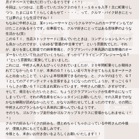
月イチペースで遊びに行っているそうです（＾＾）
今回は、いつかは、と思っていたゴルフ２のＧＴＩ－１６ｖを入手！主に町乗りし
つつ、たまにはＧＴＩらしく走らせて・・・・、って、クルマ・バイク好きにとっ
ては夢のような生活ですね！！
ちなみに中村さんは、某○ッ○レーサーＶというクルマゲームのカーデザインもてが
けたことがあるそうです。仕事面でも、クルマ好きにとってはある意味夢のような
生活かも(笑）
このＧＴＩ、当店ストックヤードに並んでいたときは、コンディションもスペック
も良かったのですが、いわゆる”普通の中古車です”、という雰囲気でした。それ
が、走りを楽しむ前提での納車整備と、クラブマンパック車高調の追加整備のオー
ダーをいただいて仕上げていくうちに、すっかり”ドライビングプレジャーなＧＴ
Ｉ”という雰囲気に変身してしまいました。
これには、中村さん本人もびっくりされていましたが、２０年間町乗りしか期待さ
れてこなかったＧＴＩが、本来のＧＴＩらしい走り方をさせてもらえるオーナーさ
んと出会ったことで、いよいよ本領発揮できるのかな、と、クルマのほうで、ＧＴ
Ｉとしてのアイデンティティを主張するようになったのでしょうか。すっごくＧＴ
Ｉらしさが濃いＧＴＩに生まれ変わっています。中村さんの眼力、さすがです。
そして、発注をいただいたときに、ちょうどクラブマンパックが生産中止になって
しまっていて、それの再生産をビルシュタインにお願いしたり、その入荷までがな
かなか納期が読めなかったりで、かなりお待たせしてしまったのですが、その間に
中村さんのプランもかなり具体的に膨らんでいるようです。
そのうち、ゴルフカップ走行会かゴルフカップＳクラスに登場かもしれません（＾
＾）
クルマの好みもバイクの好みも、僕とめちゃくちゃかぶっている中村さんの今後
が、僕個人的にもとても楽しみです。
今後とも、末永いお付き合いをよろしくお願いいたします！！