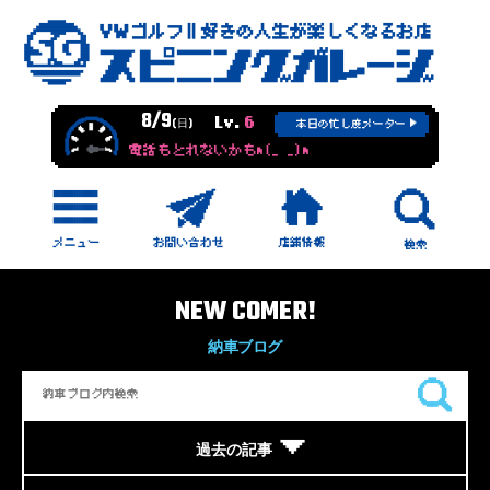
8/9
Lv.
6
(日)
本日の忙し度メーター
電話もとれないかもm(_ _)m
NEW COMER!
納車ブログ
過去の記事