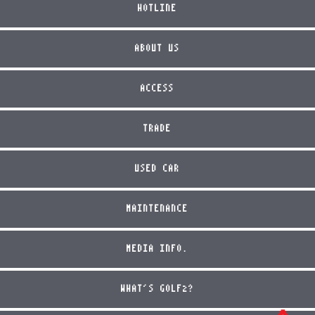
HOTLINE
ABOUT US
ACCESS
TRADE
USED CAR
MAINTENANCE
MEDIA INFO.
WHAT'S GOLF2?