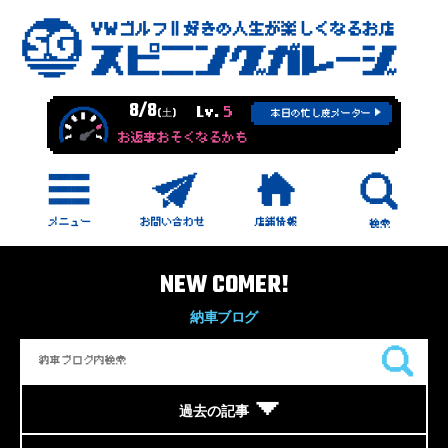
8/8
Lv.
5
(土)
本日の忙し度メーター
お返事おそくなるかも
NEW COMER!
納車ブログ
過去の記事