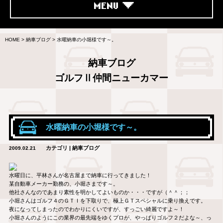
MENU
HOME
>
納車ブログ
>
水曜納車の小堀様です～。
納車ブログ
ゴルフⅡ仲間ニューカマー
水曜納車の小堀様です～。
カテゴリ | 納車ブログ
2009.02.21
水曜日に、平林さんが名古屋まで納車に行ってきました！
某自動車メーカー勤務の、小堀さまです～。
他社さんなのであまり素性を明かしてよいものか・・・ですが（＾＾；；
小堀さんはゴルフ４のＧＴＩを下取りで、極上ＧＴスペシャルに乗り換えです。
夜になってしまったのでわかりにくいですが、すっごい綺麗ですよ～！
小堀さんのようにこの業界の最先端をゆくプロが、やっぱりゴルフ２だよな～、っ