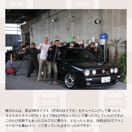
猪川さんは、昔はVWタイプ１（空冷のほうです）をチューニングして乗ったり、
３２スカイラインGTS-ｔタイプMをGTRルックにして乗ったりしていたのですが、
このたび念願でもあったゴルフ２に乗ろう、となったときは、当初はGLiでファミ
リーカーを兼ねつつ、って言っていたはずだったのですが・・・。