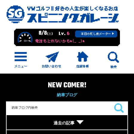
8/8
Lv.
6
(土)
本日の忙し度メーター
電話もとれないかもm(_ _)m
NEW COMER!
納車ブログ
過去の記事