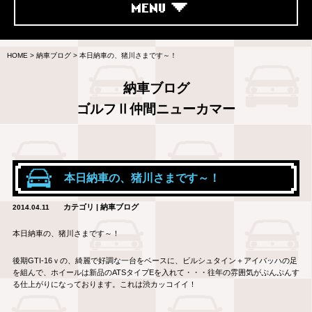
MENU
HOME
>
納車ブログ
>
本日納車の、猪川さまです～！
納車ブログ
ゴルフⅡ仲間ニューカマー
本日納車の、猪川さまです～！
カテゴリ | 納車ブログ
2014.04.11
本日納車の、猪川さまです～！
後期GTI-16ｖの、綺麗で好調な一台をベースに、ビルシュタイン＋アイバッハの足
を組んで、ホイールは新品のATSタイプEを入れて・・・往年の雰囲気がぷんぷんす
る仕上がりになっております。これは渋カッコイイ！