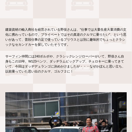
建築資材の輸入商社を経営されている野俣さんは、”仕事では大量生産大量消費の文
化に携わっているので、プライベートではその真逆のクルマに乗りたい”、という思
いがあって、普段仕事の足で使っているプリウスとは別に趣味的でちょっとクラシ
ックなセカンドカーを探していたそうです。
サーフィン仲間には240ボルボや、クラシックレンジローバーがいて、野俣さん自
身もこの10年、W123ベンツ、ダッヂラムピックアップ、チェロキーに乗ってきて
いて、今回はダッヂデュランゴに決めかけましたが・・・なぜかぽんと思い立ち、
以前乗っていた思い出のクルマ、ゴルフ２に！