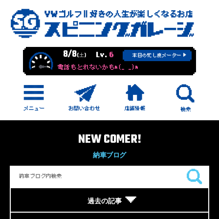
8/8
Lv.
6
(土)
本日の忙し度メーター
電話もとれないかもm(_ _)m
NEW COMER!
納車ブログ
過去の記事