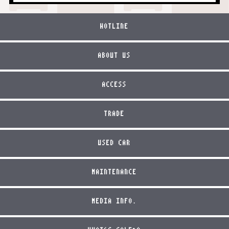
HOTLINE
ABOUT US
ACCESS
TRADE
USED CAR
MAINTENANCE
MEDIA INFO.