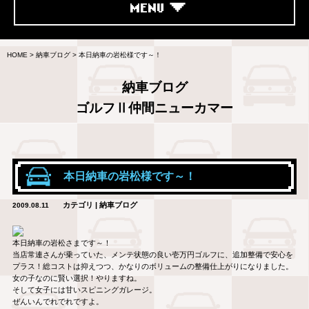
MENU
HOME
>
納車ブログ
>
本日納車の岩松様です～！
納車ブログ
ゴルフⅡ仲間ニューカマー
本日納車の岩松様です～！
カテゴリ | 納車ブログ
2009.08.11
本日納車の岩松さまです～！
当店常連さんが乗っていた、メンテ状態の良い壱万円ゴルフに、追加整備で安心を
プラス！総コストは抑えつつ、かなりのボリュームの整備仕上がりになりました。
女の子なのに賢い選択！やりますね。
そして女子には甘いスピニングガレージ。
ぜんいんでれでれですよ。