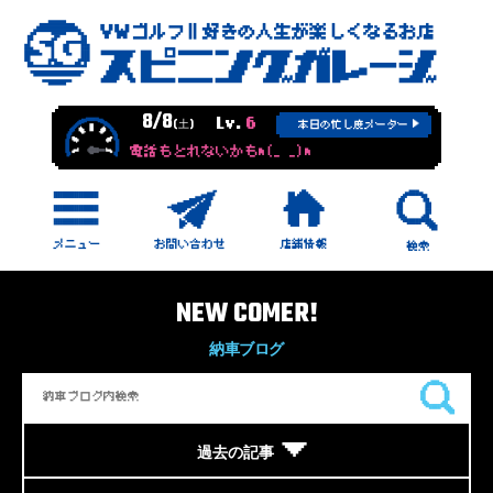
8/8
Lv.
6
(土)
本日の忙し度メーター
電話もとれないかもm(_ _)m
NEW COMER!
納車ブログ
過去の記事