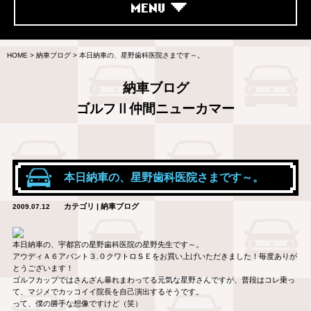
MENU
HOME
>
納車ブログ
>
本日納車の、星野歯科医院さまです～。
納車ブログ
ゴルフⅡ仲間ニューカマー
本日納車の、星野歯科医院さまです～。
カテゴリ | 納車ブログ
2009.07.12
本日納車の、宇都宮の星野歯科医院の星野先生です～。
アウディＡ６アバント３.０クワトロＳＥをお買い上げいただきました！毎度ありが
とうございます！
ゴルフカップではさんざん暴れまわってる元気な星野さんですが、普段はコレ乗っ
て、マジメでカッコイイ院長を自己演出するそうです。
って、僕の勝手な想像ですけど（笑）