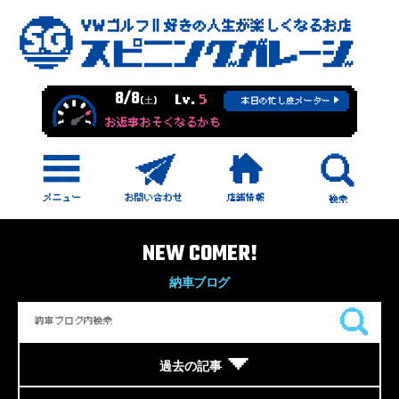
8/8
Lv.
5
(土)
本日の忙し度メーター
お返事おそくなるかも
NEW COMER!
納車ブログ
過去の記事