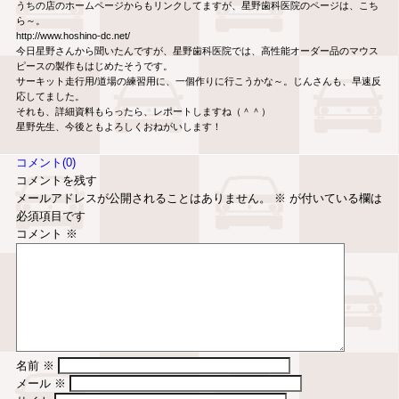
うちの店のホームページからもリンクしてますが、星野歯科医院のページは、こち
ら～。
http://www.hoshino-dc.net/
今日星野さんから聞いたんですが、星野歯科医院では、高性能オーダー品のマウス
ピースの製作もはじめたそうです。
サーキット走行用/道場の練習用に、一個作りに行こうかな～。じんさんも、早速反
応してました。
それも、詳細資料もらったら、レポートしますね（＾＾）
星野先生、今後ともよろしくおねがいします！
コメント(0)
コメントを残す
メールアドレスが公開されることはありません。
※
が付いている欄は
必須項目です
コメント
※
名前
※
メール
※