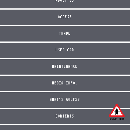
ABOUT US
ACCESS
TRADE
USED CAR
MAINTENANCE
MEDIA INFO.
WHAT'S GOLF2?
CONTENTS