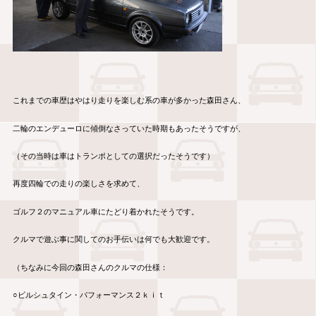
これまでの車歴はやはり走りを楽しむ系の車が多かった森田さん、
二輪のエンデューロに傾倒なさっていた時期もあったそうですが、
（その当時は車はトランポとしての選択だったそうです）
再度四輪での走りの楽しさを求めて、
ゴルフ２のマニュアル車にたどり着かれたそうです。
クルマで遊ぶ事に関してのお手伝いは何でも大歓迎です。
（ちなみに今回の森田さんのクルマの仕様：
○ビルシュタイン・パフォーマンス２ｋｉｔ