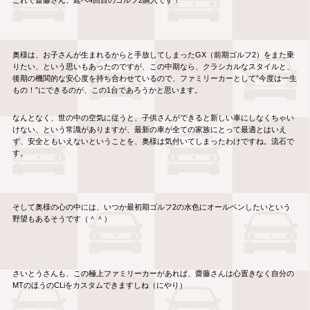
これで齋藤さん、延べ4回目のゴルフ2購入です！
奥様は、お子さんが生まれるからと手放してしまったGX（前期ゴルフ2）をまた乗
りたい、という思いもあったのですが、この中期なら、クラシカルなスタイルと、
後期の機関的な安心度を持ち合わせているので、ファミリーカーとして”今度は一生
もの！”にできるのが、この1台であろうかと思います。
なんとなく、世の中の空気に従うと、子供さんができると新しい車にしなくちゃい
けない、という常識がありますが、最新の車が全ての家族にとって最適とはいえ
ず、安全ともいえないということを、奥様は気付いてしまったわけですね。流石で
す。
そして奥様の心の中には、いつか最初期ゴルフ2の水色にオールペンしたいという
野望もあるそうです（＾＾）
さいとうさんも、この極上ファミリーカーがあれば、齋藤さんは心置きなく自分の
MTのほうのCLiをカスタムできますしね（にやり）