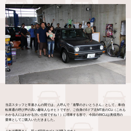
当店スタッフと常連さんの間では、人呼んで「進撃のさいとうさん」として、車/自
転車通の呼び声の高い趣味人なオヒトですが、ご自身の5ドア左MT改のCLi（これも
わかる人にはわかる渋い仕様ですね！）に増車する形で、今回の89CLiは奥様用の
愛車としてご購入いただきました。