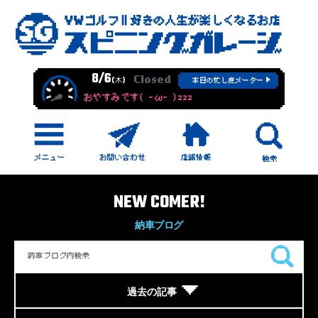
8/6
Closed
(木)
本日の忙し度メーター
おやすみです( -ω- )zzz
NEW COMER!
納車ブログ
過去の記事