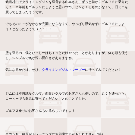
武蔵村山でクライミングジムを経営する山本さん、ずっと前からゴルフ２に乗りた
くて、２年前もゴルフ２にしようと思いつつ、ピンとくるものがなくて、旧ミニを
買ってしまったそうです。
でもそのミニがなかなか完調にならなくて、やっぱり浮気せずにゴルフ２にしよ
う！となったようで（＾＾；；
壁を登るの、僕とひっしーはちょっとだけやったことがありますが、体も頭も使う
し、シンプルで奥が深い面白さがありますね。
気になるかたは、ぜひ、
クライミングジム・マーブー
に行ってみてください！
ジムには不思議なクルマ、面白いクルマのお客さんも多いので、近くを通ったら、
コーヒーでも飲みに寄ってください、とのことでした。
ゴルフ２乗りのお客さんもいるらしいですよ！
そのうち、藤原がトレーニングにお邪魔するかもしれません（笑）