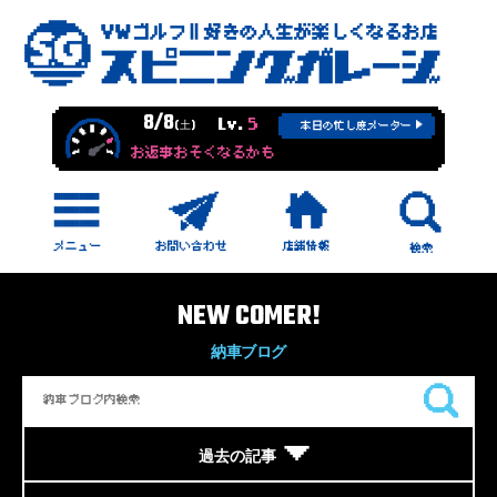
8/8
Lv.
5
(土)
本日の忙し度メーター
お返事おそくなるかも
NEW COMER!
納車ブログ
過去の記事