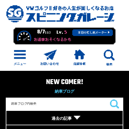
8/7
Lv.
5
(金)
本日の忙し度メーター
お返事おそくなるかも
NEW COMER!
納車ブログ
過去の記事