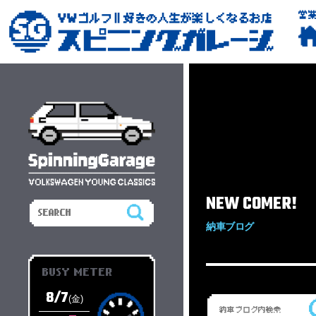
営
NEW COMER!
納車ブログ
BUSY METER
8/7
(金)