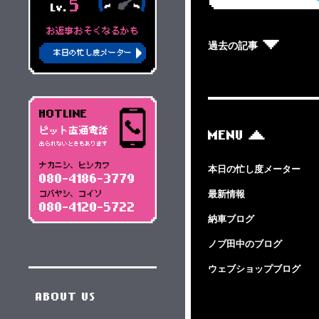
5
Lv.
お返事おそくなるかも
過去の記事
本日の忙し度メーター
HOTLINE
ピット直通電話
MENU
出られないときもあります
ナカニシ、ヒシカワ
本日の忙し度メーター
080-4186-3779
最新情報
コバヤシ、コイソ
080-4120-5722
納車ブログ
ノブ田中のブログ
ウェブショップブログ
ABOUT US