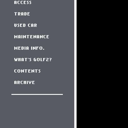
ACCESS
TRADE
USED CAR
MAINTENANCE
MEDIA INFO.
WHAT'S GOLF2?
CONTENTS
ARCHIVE