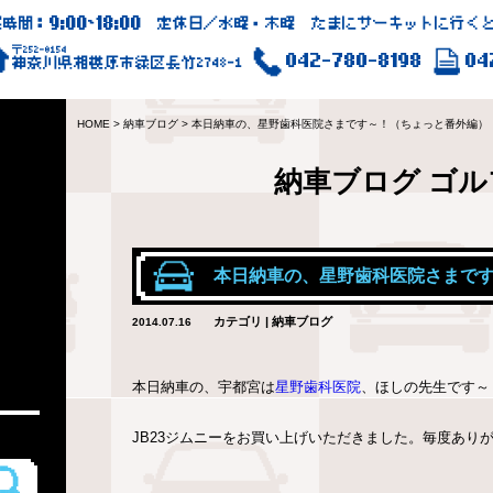
9:00
18:00
業時間：
~
定休日／水曜・木曜 たまにサーキットに行くと
〒252-0154
042-780-8198
04
神奈川県相模原市緑区長竹2748-1
HOME
>
納車ブログ
>
本日納車の、星野歯科医院さまです～！（ちょっと番外編）
納車ブログ
ゴル
本日納車の、星野歯科医院さまで
カテゴリ | 納車ブログ
2014.07.16
本日納車の、宇都宮は
星野歯科医院
、ほしの先生です～
JB23ジムニーをお買い上げいただきました。毎度あり