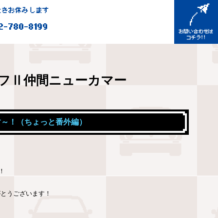
きお休みします
2-780-8199
フⅡ仲間ニューカマー
す～！（ちょっと番外編）
！
がとうございます！