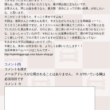
僕らも、同じ売り上げをいただくなら、最大限お役に立ちたいです。
お客さんも、同じお金を使うなら、最大限「自分にとっての良い結果」が出したい
な、と思います。
そこがピッタリ合うと、すっごく幸せですよね！
今回は、坂田さんと小林さんを見て、今さらながらそんなことを再確認（＾＾）
そうそうこれも蛇足ですが、ＧＴスペシャルに乗り換えてこのＧＬｉを下取りさせ
ていただいた某お客さんが、そのときに、次に良いオーナーさんが見つかるといい
な、とおっしゃっていたので、それにもいいお返事が出せて、僕の中ではそれもす
ごく嬉しいです。ブログ見てくれてますか江沼さん！＜全然某になってない
すみません今日は脱線ばっかりで（汗）
今後とも、末永いお付き合いを、よろしくお願いいたします！！
当店本体ホームページはこちらです～
http://spinninggarage.cms.future-shop.jp/
コメント(0)
コメントを残す
メールアドレスが公開されることはありません。
※
が付いている欄は
必須項目です
コメント
※