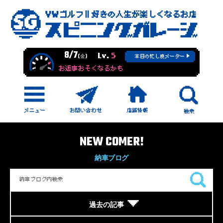
8/7
Lv.
5
(金)
本日の忙し度メーター
お返事おそくなるかも
NEW COMER!
納車ブログ
過去の記事