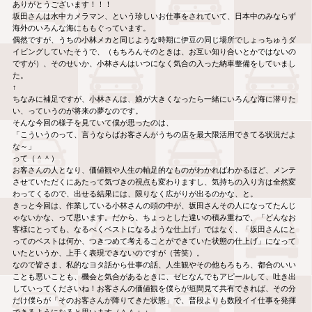
ありがとうございます！！！
坂田さんは水中カメラマン、という珍しいお仕事をされていて、日本中のみならず
海外のいろんな海にももぐっています。
偶然ですが、うちの小林メカと同じような時期に伊豆の同じ場所でしょっちゅうダ
イビングしていたそうで、（もちろんそのときは、お互い知り合いとかではないの
ですが）、そのせいか、小林さんはいつになく気合の入った納車整備をしていまし
た。
↑
ちなみに補足ですが、小林さんは、娘が大きくなったら一緒にいろんな海に潜りた
い、っていうのが将来の夢なのです。
そんな今回の様子を見ていて僕が思ったのは、
「こういうのって、言うならばお客さんがうちの店を最大限活用できてる状況だよ
な～」
って（＾＾）
お客さんの人となり、価値観や人生の軸足的なものがわかればわかるほど、メンテ
させていただくにあたって気づきの視点も変わりますし、気持ちの入り方は全然変
わってくるので、出せる結果には、限りなく広がりが出るのかな、と。
きっと今回は、作業している小林さんの頭の中が、坂田さんその人になってたんじ
ゃないかな、って思います。だから、ちょっとした違いの積み重ねで、「どんなお
客様にとっても、なるべくベストになるような仕上げ」ではなく、「坂田さんにと
ってのベストは何か、つきつめて考えることができていた状態の仕上げ」になって
いたというか、上手く表現できないのですが（苦笑）。
なので皆さま、私的なヨタ話から仕事の話、人生観やその他もろもろ、都合のいい
ことも悪いことも、機会と気合があるときに、ゼヒなんでもアピールして、吐き出
していってくださいね！お客さんの価値観を僕らが垣間見て共有できれば、その分
だけ僕らが「そのお客さんが降りてきた状態」で、普段よりも数段イイ仕事を発揮
できるようになると思います（＾＾；；