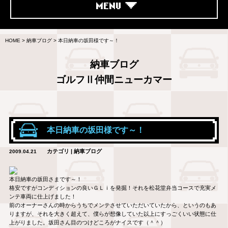
MENU
HOME
>
納車ブログ
>
本日納車の坂田様です～！
納車ブログ
ゴルフⅡ仲間ニューカマー
本日納車の坂田様です～！
カテゴリ | 納車ブログ
2009.04.21
本日納車の坂田さまです～！
格安ですがコンディションの良いＧＬｉを発掘！それを松花堂弁当コースで充実メ
ンテ車両に仕上げました！
前のオーナーさんの時からうちでメンテさせていただいていたから、というのもあ
りますが、それを大きく超えて、僕らが想像していた以上にすっごくいい状態に仕
上がりました。坂田さん目のつけどころがナイスです（＾＾）