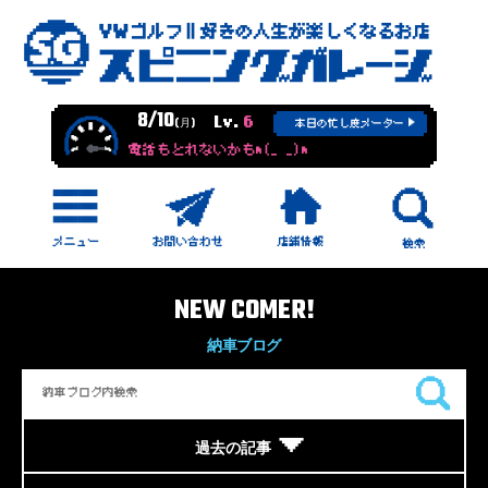
8/10
Lv.
6
(月)
本日の忙し度メーター
電話もとれないかもm(_ _)m
NEW COMER!
納車ブログ
過去の記事