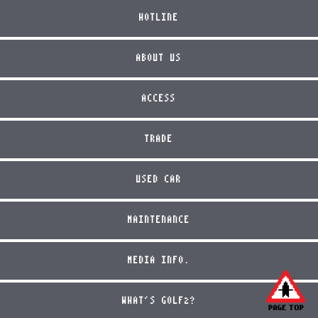
HOTLINE
ABOUT US
ACCESS
TRADE
USED CAR
MAINTENANCE
MEDIA INFO.
WHAT'S GOLF2?