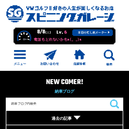
8/8
Lv.
6
(土)
本日の忙し度メーター
電話もとれないかもm(_ _)m
NEW COMER!
納車ブログ
過去の記事