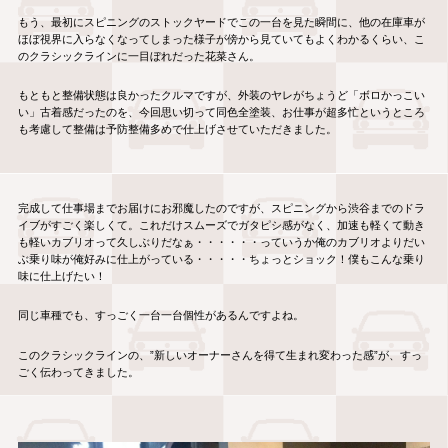
もう、最初にスピニングのストックヤードでこの一台を見た瞬間に、他の在庫車が
ほぼ視界に入らなくなってしまった様子が傍から見ていてもよくわかるくらい、こ
のクラシックラインに一目ぼれだった花菜さん。
もともと整備状態は良かったクルマですが、外装のヤレがちょうど「ボロかっこい
い」古着感だったのを、今回思い切って同色全塗装、お仕事が超多忙というところ
も考慮して整備は予防整備多めで仕上げさせていただきました。
完成して仕事場までお届けにお邪魔したのですが、スピニングから渋谷までのドラ
イブがすごく楽しくて。これだけスムーズでガタピシ感がなく、加速も軽くて動き
も軽いカブリオって久しぶりだなぁ・・・・・・っていうか俺のカブリオよりだい
ぶ乗り味が俺好みに仕上がっている・・・・・ちょっとショック！僕もこんな乗り
味に仕上げたい！
同じ車種でも、すっごく一台一台個性があるんですよね。
このクラシックラインの、”新しいオーナーさんを得て生まれ変わった感”が、すっ
ごく伝わってきました。