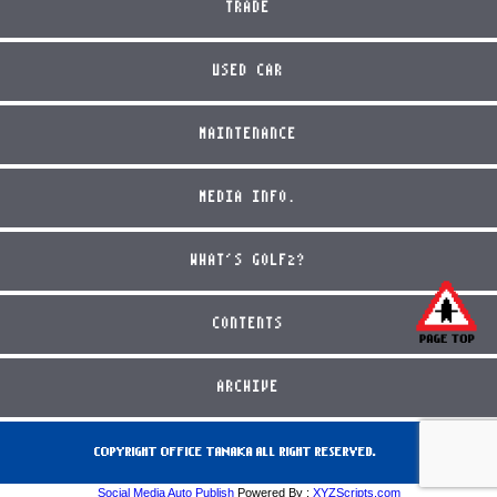
TRADE
USED CAR
MAINTENANCE
MEDIA INFO.
WHAT'S GOLF2?
CONTENTS
ARCHIVE
COPYRIGHT OFFICE TANAKA ALL RIGHT RESERVED.
Social Media Auto Publish
Powered By :
XYZScripts.com