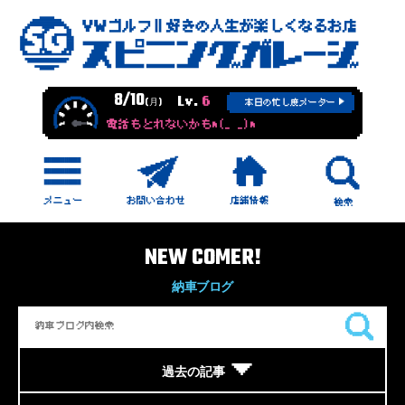
8/10
Lv.
6
(月)
本日の忙し度メーター
電話もとれないかもm(_ _)m
NEW COMER!
納車ブログ
過去の記事