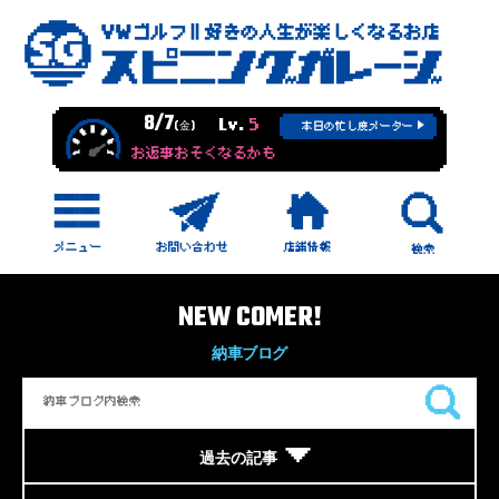
8/7
Lv.
5
(金)
本日の忙し度メーター
お返事おそくなるかも
NEW COMER!
納車ブログ
過去の記事