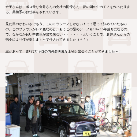
金子さんは、ポロ乗り倉井さんの会社の同僚さん。夢の国の中のモノを作ったりす
る、美術系のお仕事をされています。
見た目のかわいさでもう、このミラジーノしかない！って思って決めていたもの
の、このブラウンがレア色なのと、もうこの型のジーノも10～15年落ちになるの
で、なかなか良い中古車が出て来ない・・・・・・ということで、倉井さんからの
指令により僕が探しまくって仕入れてきました（＾＾）
縁があって、走行3万キロの内外装美麗な上物と出会うことができました～！