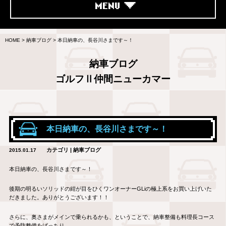
MENU
HOME
>
納車ブログ
>
本日納車の、長谷川さまです～！
納車ブログ
ゴルフⅡ仲間ニューカマー
本日納車の、長谷川さまです～！
カテゴリ | 納車ブログ
2015.01.17
本日納車の、長谷川さまです～！
後期の明るいソリッドの紺が目をひくワンオーナーGLiの極上系をお買い上げいた
だきました。ありがとうございます！！
さらに、奥さまがメインで乗られるかも、ということで、納車整備も料理長コース
で予防整備をばっちり。