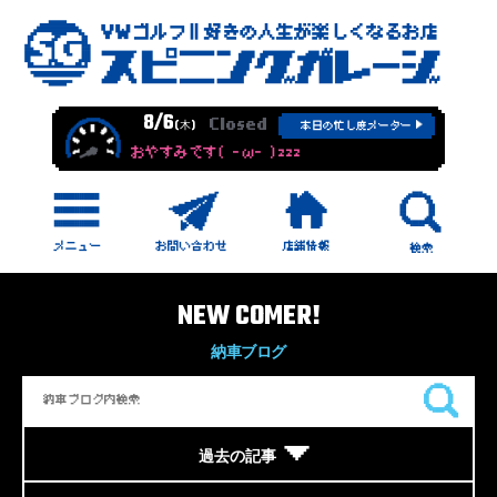
8/6
Closed
(木)
本日の忙し度メーター
おやすみです( -ω- )zzz
NEW COMER!
納車ブログ
過去の記事