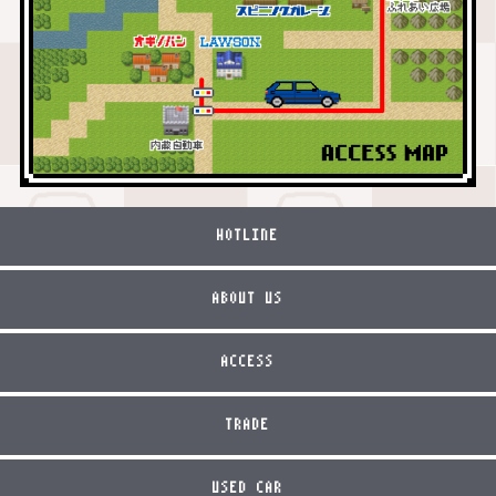
HOTLINE
ABOUT US
ACCESS
TRADE
USED CAR