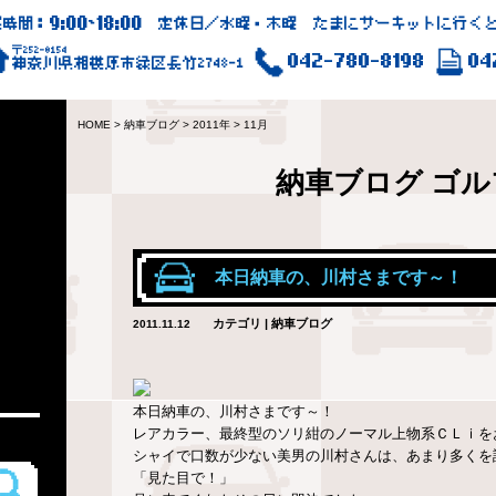
9:00
18:00
業時間：
~
定休日／水曜・木曜 たまにサーキットに行くと
〒252-0154
042-780-8198
04
神奈川県相模原市緑区長竹2748-1
HOME
>
納車ブログ
>
2011年
>
11月
納車ブログ
ゴル
本日納車の、川村さまです～！
カテゴリ | 納車ブログ
2011.11.12
本日納車の、川村さまです～！
レアカラー、最終型のソリ紺のノーマル上物系ＣＬｉを
シャイで口数が少ない美男の川村さんは、あまり多くを
「見た目で！」