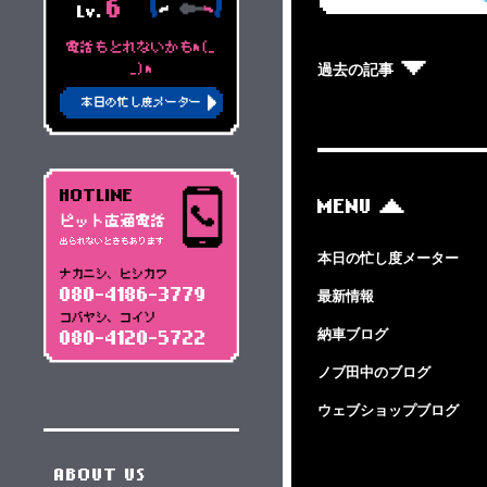
6
Lv.
電話もとれないかもm(_
過去の記事
_)m
本日の忙し度メーター
HOTLINE
MENU
ピット直通電話
出られないときもあります
本日の忙し度メーター
ナカニシ、ヒシカワ
080-4186-3779
最新情報
コバヤシ、コイソ
納車ブログ
080-4120-5722
ノブ田中のブログ
ウェブショップブログ
ABOUT US