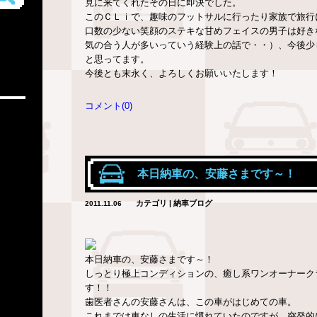
見に来てくれたその日に即決でした。
このＣＬｉで、趣味のフットサルに行ったり家族で旅行
口数の少ない笑顔のステキな甘めフェイスの男子は好き
気の合う人が多いっていう経験上の話で・・）、今後少
と思ってます。
今後とも末永く、よろしくお願いいたします！
コメント(0)
本日納車の、安藤さまです～！
カテゴリ | 納車ブログ
2011.11.06
本日納車の、安藤さまです～！
しっとり極上コンディションの、癒し系ワンオーナーク
す！！
歯医者さんの安藤さんは、この車がはじめての車。
これまでは車なしの生活に慣れていたのですが、突発的