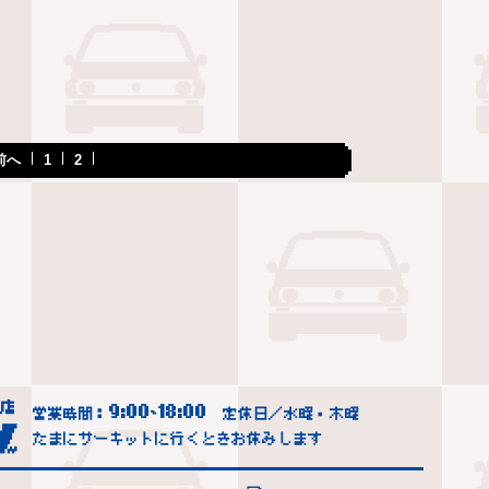
前へ
1
2
9:00
18:00
営業時間：
~
定休日／水曜・木曜
たまにサーキットに行くときお休みします