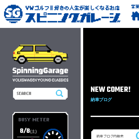
営
NEW COMER!
納車ブログ
BUSY METER
8/8
(土)