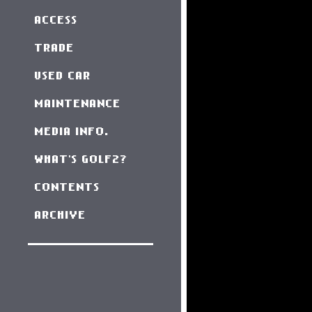
ACCESS
TRADE
USED CAR
MAINTENANCE
MEDIA INFO.
WHAT'S GOLF2?
CONTENTS
ARCHIVE