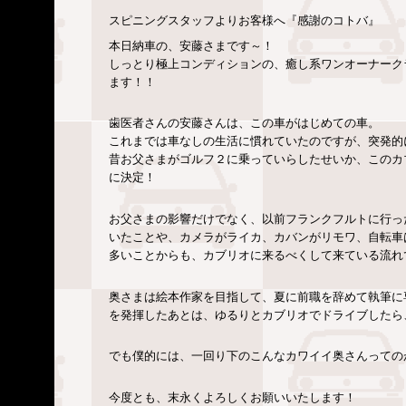
スピニングスタッフよりお客様へ『感謝のコトバ』
本日納車の、安藤さまです～！
しっとり極上コンディションの、癒し系ワンオーナーク
ます！！
歯医者さんの安藤さんは、この車がはじめての車。
これまでは車なしの生活に慣れていたのですが、突発的
昔お父さまがゴルフ２に乗っていらしたせいか、このカ
に決定！
お父さまの影響だけでなく、以前フランクフルトに行っ
いたことや、カメラがライカ、カバンがリモワ、自転車は
多いことからも、カブリオに来るべくして来ている流れ
奥さまは絵本作家を目指して、夏に前職を辞めて執筆に
を発揮したあとは、ゆるりとカブリオでドライブしたら
でも僕的には、一回り下のこんなカワイイ奥さんっての
今度とも、末永くよろしくお願いいたします！