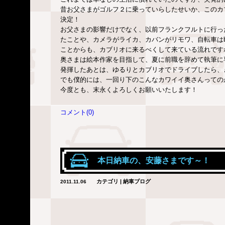
昔お父さまがゴルフ２に乗っていらしたせいか、このカ
決定！
お父さまの影響だけでなく、以前フランクフルトに行っ
たことや、カメラがライカ、カバンがリモワ、自転車はb
ことからも、カブリオに来るべくして来ている流れです
奥さまは絵本作家を目指して、夏に前職を辞めて執筆に
発揮したあとは、ゆるりとカブリオでドライブしたら、
でも僕的には、一回り下のこんなカワイイ奥さんっての
今度とも、末永くよろしくお願いいたします！
コメント(0)
本日納車の、安藤さまです～！
カテゴリ | 納車ブログ
2011.11.06