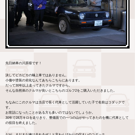
先日納車の川原様です！
決してピカピカの極上車ではありません。
小傷や塗装の劣化なんてあちらこちらにあります。
だって30年以上走ってきたクルマですから。
そんな自然体のクルマが良いとこちらのゴルフ2をご購入いただきました。
ちなみにこのクルマは当店で長く代車として活躍していた子で名前はコダックで
す。
お世話になったことがある方も多いのではないでしょうか。
30年で28万キロを走りきり、整備面での一つの山がやってきたのを機に代車として
の役目を終えました。
だが、まだまだ俺は走れるぜ！と言わんばかりの佇まいのコダック。