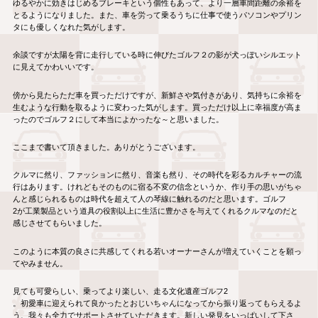
ゆるやかに効きはじめるブレーキという個性もあって、より一層車間距離の余裕を
とるようになりました。また、車を労って乗るうちに仕事で使うパソコンやプリン
タにも優しくなれた気がします。
余談ですが太陽を背に走行している時に伸びたゴルフ２の影が犬っぽいシルエット
に見えてかわいいです。
傍から見たらただ車を買っただけですが、新鮮さや気付きがあり、気持ちに余裕を
生むような行動を取るように変わった気がします。買っただけ以上に幸福度が高ま
ったのでゴルフ２にして本当によかったな～と思いました。
ここまで書いて頂きました。ありがとうございます。
クルマに然り、ファッションに然り、音楽も然り、その時代を彩るカルチャーの流
行はあります。けれどもそのものに宿る不変の信念というか、作り手の思いがちゃ
んと感じられるものは時代を超えて人の琴線に触れるのだと思います。ゴルフ
2が工業製品という道具の役割以上に生活に豊かさを与えてくれるクルマなのだと
感じさせてもらいました。
このように本質の良さに共感してくれる若いオーナーさんが増えていくことを願っ
てやみません。
見ても可愛らしい、乗ってより楽しい、走る文化遺産ゴルフ2
。初愛車に迎えられて良かったとおじいちゃんになってから振り返ってもらえるよ
う、我々も全力でサポートさせていただきます。新しい発見をいっぱいして下さ