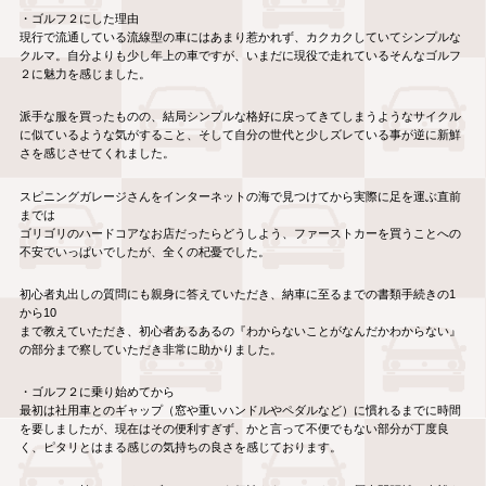
・ゴルフ２にした理由
現行で流通している流線型の車にはあまり惹かれず、カクカクしていてシンプルな
クルマ。自分よりも少し年上の車ですが、いまだに現役で走れているそんなゴルフ
２に魅力を感じました。
派手な服を買ったものの、結局シンプルな格好に戻ってきてしまうようなサイクル
に似ているような気がすること、そして自分の世代と少しズレている事が逆に新鮮
さを感じさせてくれました。
スピニングガレージさんをインターネットの海で見つけてから実際に足を運ぶ直前
までは
ゴリゴリのハードコアなお店だったらどうしよう、ファーストカーを買うことへの
不安でいっぱいでしたが、全くの杞憂でした。
初心者丸出しの質問にも親身に答えていただき、納車に至るまでの書類手続きの1
から10
まで教えていただき、初心者あるあるの『わからないことがなんだかわからない』
の部分まで察していただき非常に助かりました。
・ゴルフ２に乗り始めてから
最初は社用車とのギャップ（窓や重いハンドルやペダルなど）に慣れるまでに時間
を要しましたが、現在はその便利すぎず、かと言って不便でもない部分が丁度良
く、ピタリとはまる感じの気持ちの良さを感じております。