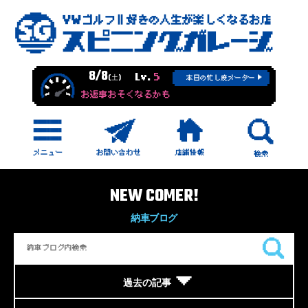
8/8
Lv.
5
(土)
本日の忙し度メーター
お返事おそくなるかも
NEW COMER!
納車ブログ
過去の記事