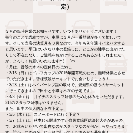
定）
３月の臨時休業のお知らせです。いつもありがとうございます！
毎年のことで恐縮ですが、車屋は３月が一番登録が多くて忙しいで
す。そして当店の決算月も３月なので、今年も例年通りバタバタする
と思います。平日はいきなり車の登録しに、どこかの陸事に出かけた
りして不在になり、ご迷惑をおかけすることもあるかもしれません
が、よろしくお願いいたしますm( _ _)m
３月は、普段の水木の定休日のほかに、
・3/15（日）はゴルフカップの2015年開幕戦のため、臨時休業とさせ
ていただきます。皆様筑波サーキットでお会いしましょう！
・3/28（土）はハイパーレブ誌の取材で、愛知県のほうのサーキット
に行ってきますので田中と小磯は不在の予定です。
・4/3（金）は、月イチのスタッフ研修のためお休みをいただきます。
3月のスタッフ研修はやりません。
また、田中の個人的な不在予定は、
・3/5（木）は、スノーボードに行く予定？
・3/7（土）は、秋本じん関連ですが自民党緑区総決起大会があるの
で、お休みいただいて出席なのかスタッフなのか何かしらやってきま
す。誰か、にぎやかしに一緒に行ってくださるかた募集中！