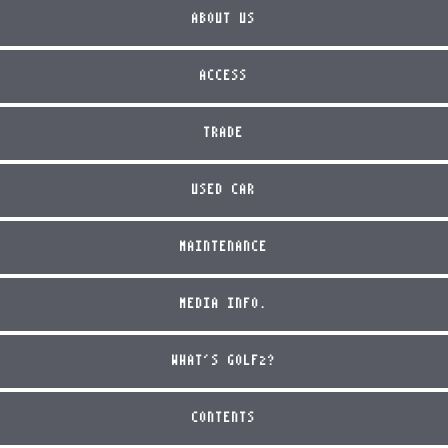
ABOUT US
ACCESS
TRADE
USED CAR
MAINTENANCE
MEDIA INFO.
WHAT'S GOLF2?
CONTENTS