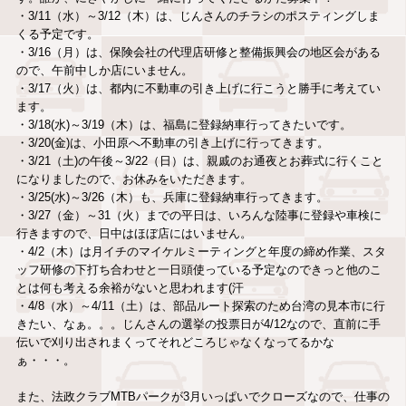
・3/11（水）～3/12（木）は、じんさんのチラシのポスティングしま
くる予定です。
・3/16（月）は、保険会社の代理店研修と整備振興会の地区会がある
ので、午前中しか店にいません。
・3/17（火）は、都内に不動車の引き上げに行こうと勝手に考えてい
ます。
・3/18(水)～3/19（木）は、福島に登録納車行ってきたいです。
・3/20(金)は、小田原へ不動車の引き上げに行ってきます。
・3/21（土)の午後～3/22（日）は、親戚のお通夜とお葬式に行くこと
になりましたので、お休みをいただきます。
・3/25(水)～3/26（木）も、兵庫に登録納車行ってきます。
・3/27（金）～31（火）までの平日は、いろんな陸事に登録や車検に
行きますので、日中はほぼ店にはいません。
・4/2（木）は月イチのマイケルミーティングと年度の締め作業、スタ
ッフ研修の下打ち合わせと一日頭使っている予定なのできっと他のこ
とは何も考える余裕がないと思われます(汗
・4/8（水）～4/11（土）は、部品ルート探索のため台湾の見本市に行
きたい、なぁ。。。じんさんの選挙の投票日が4/12なので、直前に手
伝いで刈り出されまくってそれどころじゃなくなってるかな
ぁ・・・。
また、法政クラブMTBパークが3月いっぱいでクローズなので、仕事の