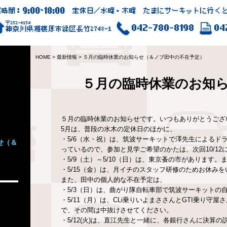
9:00
18:00
業時間：
~
定休日／水曜・木曜 たまにサーキットに行くと
〒252-0154
042-780-8198
04
神奈川県相模原市緑区長竹2748-1
HOME
>
最新情報
>
５月の臨時休業のお知らせ（＆ノブ田中の不在予定）
５月の臨時休業のお知
５月の臨時休業のお知らせです。いつもありがとうござ
5月は、普段の水木の定休日のほかに、
・5/6（水・祝）は、筑波サーキットで澤先生による
せ（＆
っているので、参加と見学ご希望のかたは、次回10/1
・5/9（土）～5/10（日）は、東京蚤の市がありま
・5/15（金）は、月イチのスタッフ研修のためお休み
また、田中の個人的な不在予定は、
・5/3（日）は、曲がり隊自転車部で筑波サーキットの
・5/11（月）は、CLi乗りいよまささんとGTI乗り
で、その間は中抜けさせてください。
・5/12(火)は、直江先生と一緒に、各銀行さんに決算