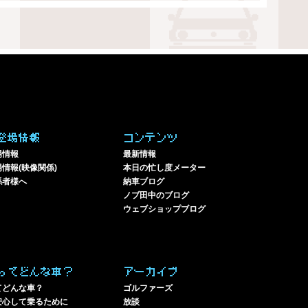
登場情報
コンテンツ
場情報
最新情報
情報(映像関係)
本日の忙し度メーター
係者様へ
納車ブログ
ノブ田中のブログ
ウェブショップブログ
ってどんな車？
アーカイブ
てどんな車？
ゴルファーズ
安心して乗るために
放談