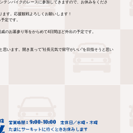
というマウンテンバイクのレースに参加してきますので、お休みをくださ
あります。応援観戦よろしくお願いします！
くる予定です。
親戚のお墓参り等をからめて4日間ほど外出の予定です。
と思います。開き直って”社長元気で留守がいい”を目指そうと思い
9:00
18:00
営業時間：
~
定休日／水曜・木曜
たまにサーキットに行くときお休みします