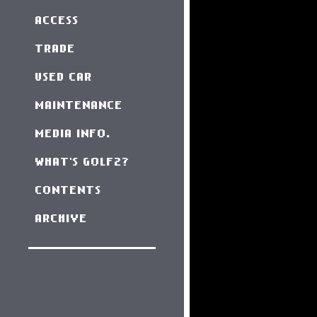
ACCESS
TRADE
USED CAR
MAINTENANCE
MEDIA INFO.
WHAT'S GOLF2?
CONTENTS
ARCHIVE