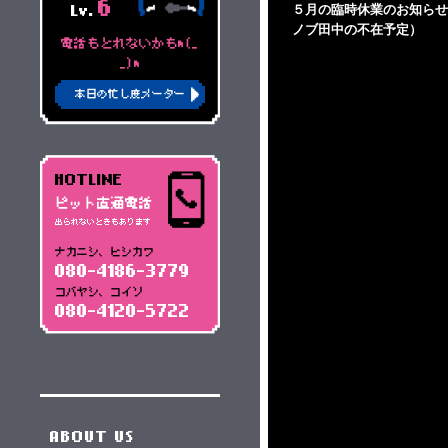
6
５月の臨時休業のお知らせ
Lv.
ノブ田中の不在予定）
電話もとれないかもm(_
_)m
本日の忙し度メーター
HOTLINE
ピット直通電話
出られないときもあります
ナカニシ、ヒシカワ
080-4186-3779
コバヤシ、コイソ
080-4120-5722
ABOUT US