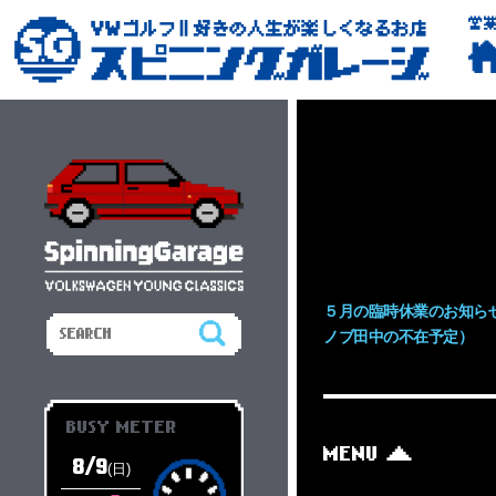
営
５月の臨時休業のお知ら
ノブ田中の不在予定）
BUSY METER
MENU
8/9
(日)