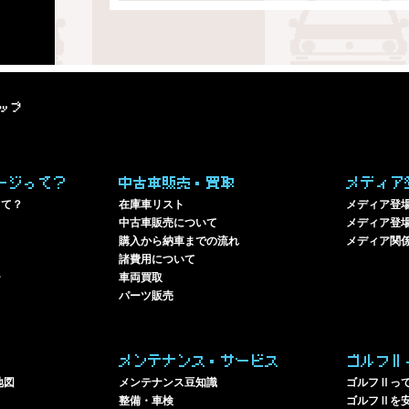
ップ
ージって？
中古車販売・買取
メディア
って？
在庫車リスト
メディア登
中古車販売について
メディア登場
購入から納車までの流れ
メディア関
諸費用について
ー
車両買取
パーツ販売
メンテナンス・サービス
ゴルフⅡ
地図
メンテナンス豆知識
ゴルフⅡっ
整備・車検
ゴルフⅡを