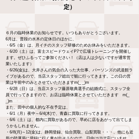
定）
６月の臨時休業のお知らせです。いつもありがとうございます。
6月は、普段の水木の定休日のほかに、
・6/5（金）は、月イチのスタッフ研修のためお休みをいただきます。
・6/20（土）は、富士スピードウェイP7で広場トレーニングを開催し
ます。ぜひふるってご参加ください！（店は人は少ないですが通常営
業いたします）
・6/26(金)は、大井さんの気合の入った大仕事、パーソンズの武道館ラ
イブがあるので、当店スタッフ総出で観に行ってきます。この日の営
業は午前中のみとさせていただきますm(_ _)m
・6/28（日）は、当店スタッフ藤原敬典選手の結婚式に、スタッフ全
員で行ってきますので、お店は臨時休業とさせていただきます m(_
_)m
また、田中の個人的な不在予定は、
・6/1（月）夜中～6/4(木)で、青森に買取に行ってきます。
・6/6（土）は、都内に買取があるので、早めに店をあがって出てしま
うかもしれません。
・6/8(月)～12(金)は、静岡登録、仙台買取、山梨買取・・・、他にも近
所の陸運局に登録に行く車が出そうなので、日中はほぼ店にいませ