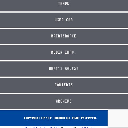
TRADE
USED CAR
MAINTENANCE
MEDIA INFO.
WHAT'S GOLF2?
CONTENTS
ARCHIVE
COPYRIGHT OFFICE TANAKA ALL RIGHT RESERVED.