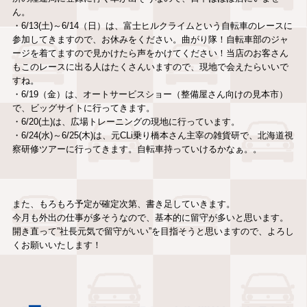
ん。
・6/13(土)～6/14（日）は、富士ヒルクライムという自転車のレースに
参加してきますので、お休みをください。曲がり隊！自転車部のジャ
ージを着てますので見かけたら声をかけてください！当店のお客さん
もこのレースに出る人はたくさんいますので、現地で会えたらいいで
すね。
・6/19（金）は、オートサービスショー（整備屋さん向けの見本市）
で、ビッグサイトに行ってきます。
・6/20(土)は、広場トレーニングの現地に行っています。
・6/24(水)～6/25(木)は、元CLi乗り橋本さん主宰の雑貨研で、北海道視
察研修ツアーに行ってきます。自転車持っていけるかなぁ。。
また、もろもろ予定が確定次第、書き足していきます。
今月も外出の仕事が多そうなので、基本的に留守が多いと思います。
開き直って”社長元気で留守がいい”を目指そうと思いますので、よろし
くお願いいたします！