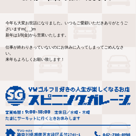
今年も大変お世話になりました。いつもご愛顧いただきありがとうご
ざいますm(_ _)m
新年は1/8(金)から営業いたします。
仕事が終わりきっていないのにお休みに入ってしまってごめんなさ
い。
来年もよろしくお願い致します！
9:00
18:00
営業時間：
~
定休日／水曜・木曜
たまにサーキットに行くときお休みします
〒252-0154
神奈川県相模原市緑区長竹2748-1
042-780-8198