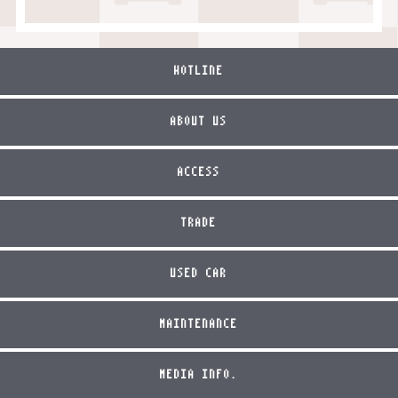
HOTLINE
ABOUT US
ACCESS
TRADE
USED CAR
MAINTENANCE
MEDIA INFO.