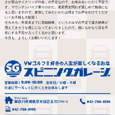
さが里山サイクリングの会」の予定なので、お休みをいただく予定で
す。マウンテンバイク乗りのかた、老若男女問わず楽しめて勉強にな
ると思いますので、参加してみたいかたは僕までお声をかけてくださ
い！お子様も大歓迎！
そろそろ、年度末までに登録納車、というクルマの予定で遠方納車が
増えてきそうな感じになってまいりましたので、他にもかなり店を不
在にする予定が入ってくるかと思います。
今月も、よろしくお願いいたします！
9:00
18:00
営業時間：
~
定休日／水曜・木曜
たまにサーキットに行くときお休みします
〒252-0154
神奈川県相模原市緑区長竹2748-1
042-780-8198
042-780-8199