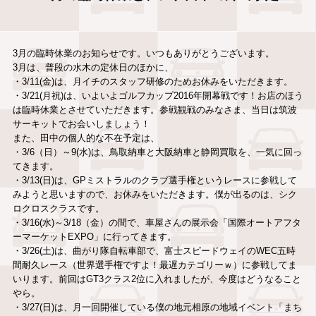
3月の臨時休業のお知らせです。いつもありがとうございます。
3月は、普段の水木の定休日のほかに、
・3/11(金)は、月イチのスタッフ研修のためお休みをいただきます。
・3/21(月祝)は、いよいよゴルフカップ2016年開幕戦です！お店のほう
は臨時休業とさせていただきます。参戦観戦のみなさま、当日は筑波
サーキットでお会いしましょう！
また、田中の個人的な不在予定は、
・3/6（日）～9(水)は、鳥取納車と大阪納車と静岡買取を、一気に回っ
てきます。
・3/13(日)は、GPミストラルのクラブ選手権というレースに参戦して
みようと思いますので、お休みをいただきます。僕が出るのは、シク
ロクロスクラスです。
・3/16(水)～3/18（金）の間で、車屋さんの展示会「国際オートアフタ
ーマーケットEXPO」に行ってきます。
・3/26(土)は、曲がり隊自転車部で、富士スピードウェイのWEC五時
間耐久レース（世界選手権ですよ！最遅カテゴリーｗ）に参戦してま
いります。前回はGT3クラス2位に入れましたが、今度はどうなること
やら。
・3/27(日)は、月一回開催している僕の地元相原の地域イベント「まち