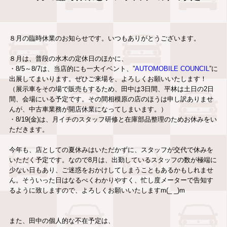
８月の臨時休業のお知らせです。いつもありがとうございます。
８月は、普段の水木の定休日のほかに、
・8/5～8/7は、当店的にも一大イベント、”
AUTOMOBILE COUNCIL
”に
出展してまいります。ぜひご来場を、よろしくお願いいたします！
（展示車をその場で販売もするため、田中は3日間、平林は土日の2日
間、会場にいる予定です。その間相模原の店のほうは申し訳ありませ
んが、中古車業務が開店休業になってしまいます。）
・8/19(金)は、月イチのスタッフ研修と在庫部品整理のためお休みをい
ただきます。
今年も、店としての夏休みはいただかずに、スタッフが交代で休みを
いただく予定です。なので8月は、出勤しているスタッフの数が極端に
少ない日もあり、ご迷惑をおかけしてしまうこともあるかもしれませ
ん。そういった日はなるべくわかりやすく、忙し度メーターで告知す
るように致しますので、よろしくお願いいたしますm(_ _)m
また、田中の個人的な不在予定は、