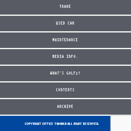
TRADE
USED CAR
MAINTENANCE
MEDIA INFO.
WHAT'S GOLF2?
CONTENTS
ARCHIVE
COPYRIGHT OFFICE TANAKA ALL RIGHT RESERVED.