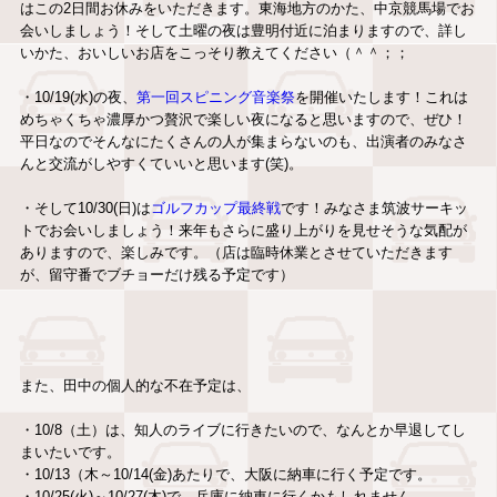
はこの2日間お休みをいただきます。東海地方のかた、中京競馬場でお
会いしましょう！そして土曜の夜は豊明付近に泊まりますので、詳し
いかた、おいしいお店をこっそり教えてください（＾＾；；
・10/19(水)の夜、
第一回スピニング音楽祭
を開催いたします！これは
めちゃくちゃ濃厚かつ贅沢で楽しい夜になると思いますので、ぜひ！
平日なのでそんなにたくさんの人が集まらないのも、出演者のみなさ
んと交流がしやすくていいと思います(笑)。
・そして10/30(日)は
ゴルフカップ最終戦
です！みなさま筑波サーキッ
トでお会いしましょう！来年もさらに盛り上がりを見せそうな気配が
ありますので、楽しみです。（店は臨時休業とさせていただきます
が、留守番でブチョーだけ残る予定です）
また、田中の個人的な不在予定は、
・10/8（土）は、知人のライブに行きたいので、なんとか早退してし
まいたいです。
・10/13（木～10/14(金)あたりで、大阪に納車に行く予定です。
・10/25(火)～10/27(木)で、兵庫に納車に行くかもしれません。