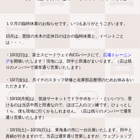
１０月の臨時休業のお知らせです。いつもありがとうございます。
10月は、普段の水木の定休日のほかの臨時休業と、イベントごと
は・・・、
・10/2(日)は、富士スピードウェイ内CGパークにて、
広場トレーニン
グ
を開催いたします！現地には、田中と田邊がまいります。（店は残
りのメンバーで通常通り営業いたします）
・10/7(金)は、月イチのスタッフ研修と在庫部品整理のためお休みをい
ただきます。
・10/10(月祝)は、筑波サーキットでドラサポを・・・といいつつ、受
けるのは当店中西と田邊なので、ほぼ二人のコソ練です。ひょっとし
ｔら、僕も現地に行くかもしれません。（店は残りのメンバーで通常
通り営業いたします）
・10/15(土)～10/16(日)は、東海蚤の市に一台出展いたします。田中と
真鍋が行きますので、当店は通常通り営業しますが、ウェブショップ