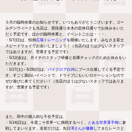
５月の臨時休業のお知らせです。いつもありがとうございます。ゴー
ルデンウィークも当店は、普段通り水木の定休日通りでお休みをいた
だく予定です。ほかの臨時休業と、イベントごとは・・・、
・5/7(日)は、恒例
広場トレーニング
を開催いたします。みなさま富士
スピードウェイでお会いしましょう！（当店のほうは少ないスタッフ
ではありますが、営業する予定です）
・5/12(金)は、月イチのスタッフ研修と在庫チェックのためお休みをい
ただきます。
・5/27(土)～5/28(日)は、
バイクロア白州
にブース出展してくる予定で
す。すごく面白いイベントで、ドライブにもいいロケーションなので
ぜひ遊びに来てください！（当店のほうは少ないスタッフではありま
すが、営業する予定です）
また、田中の個人的な不在予定は、
・5/14(日)は、今度こそ世界一に挑戦するべく、
とある世界選手権
に参
戦してまいります。名前だけは、先日
澤さんが優勝
してきたレースと