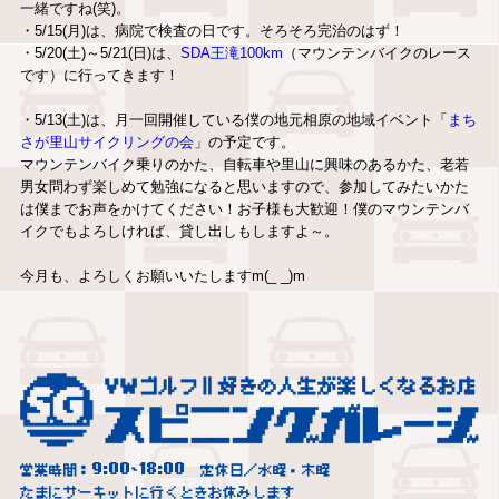
一緒ですね(笑)。
・5/15(月)は、病院で検査の日です。そろそろ完治のはず！
・5/20(土)～5/21(日)は、
SDA王滝100km
（マウンテンバイクのレース
です）に行ってきます！
・5/13(土)は、月一回開催している僕の地元相原の地域イベント「
まち
さが里山サイクリングの会
」の予定です。
マウンテンバイク乗りのかた、自転車や里山に興味のあるかた、老若
男女問わず楽しめて勉強になると思いますので、参加してみたいかた
は僕までお声をかけてください！お子様も大歓迎！僕のマウンテンバ
イクでもよろしければ、貸し出しもしますよ～。
今月も、よろしくお願いいたしますm(_ _)m
9:00
18:00
営業時間：
~
定休日／水曜・木曜
たまにサーキットに行くときお休みします