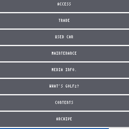
ACCESS
TRADE
USED CAR
MAINTENANCE
MEDIA INFO.
WHAT'S GOLF2?
CONTENTS
ARCHIVE