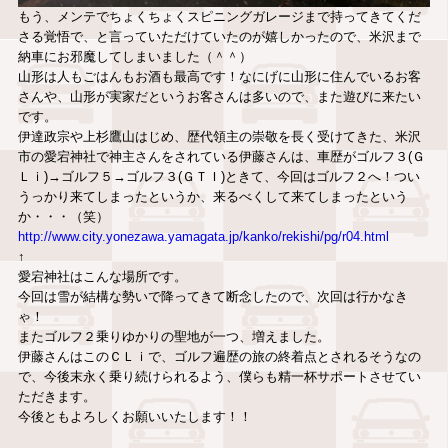
もう、メンテでちょくちょくスピニングガレージまで持ってきてくだ
さる覚悟で、と言っていただけていたのが嬉しかったので、米沢まで
納車にお邪魔してしまいました（＾＾）
山形は人もごはんもお酒も最高です！なにげに山形に住んでいるお客
さんや、山形が実家だというお客さんは多いので、また遊びに来たい
です。
伊達政宗や上杉鷹山はじめ、歴代領主の崇敬を長く受けてきた、米沢
市の愛宕神社で神主さんをされている伊藤さんは、車歴がゴルフ３(Ｇ
Ｌｉ)→ゴルフ５→ゴルフ３(ＧＴＩ)ときて、今回はゴルフ２へ！つい
うっかり来てしまったというか、来るべくして来てしまったという
か・・・（笑）
http://www.city.yonezawa.yamagata.jp/kanko/rekishi/pg/r04.html
↑
愛宕神社はこんな場所です。
今回は雪が結構な勢いで降ってきて断念したので、次回は行かなき
ゃ！
またゴルフ２乗りゆかりの聖地が一つ、増えました。
伊藤さんはこのＣＬｉで、ゴルフ遍歴の旅の終着点とされるそうなの
で、今後末永く乗り続けられるよう、僕らも精一杯サポートさせてい
ただきます。
今後ともよろしくお願いいたします！！