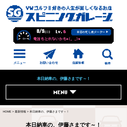
8/9
Lv.
6
(日)
本日の忙し度メーター
電話もとれないかもm(_ _)m
本日納車の、伊藤さまです～！
MENU
HOME
>
最新情報
>
本日納車の、伊藤さまです～！
本日納車の、伊藤さまです～！