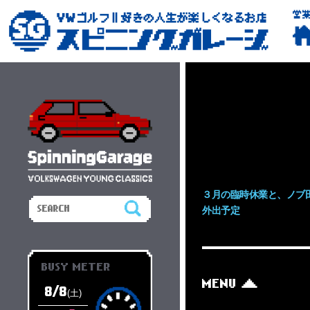
営
３月の臨時休業と、ノブ
外出予定
BUSY METER
MENU
8/8
(土)