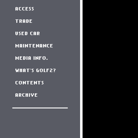
ACCESS
TRADE
USED CAR
MAINTENANCE
MEDIA INFO.
WHAT'S GOLF2?
CONTENTS
ARCHIVE