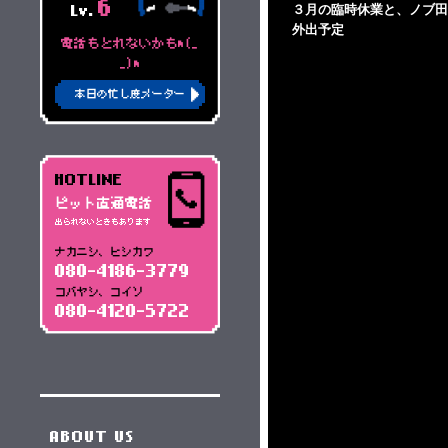
6
３月の臨時休業と、ノブ田
Lv.
外出予定
電話もとれないかもm(_
_)m
本日の忙し度メーター
HOTLINE
ピット直通電話
出られないときもあります
ナカニシ、ヒシカワ
080-4186-3779
コバヤシ、コイソ
080-4120-5722
ABOUT US