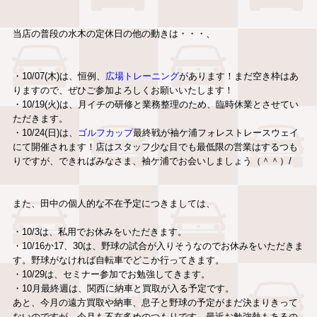
当店の普段の水木の定休日の他の動きは・・・、
・10
/07(木)は、恒例、
広場トレーニング
があります！まだ空き枠はあ
りますので、ぜひご参加よろしくお願いいたします！
・10/19(火)は、月イチの研修と業務整理のため、臨時休業とさせてい
ただきます。
・10/24(日)は、
ゴルフカップ
最終戦が袖ケ浦フォレストレースウェイ
にて開催されます！店はスタッフ少な目でも最低限の営業はするつも
りですが、できればみなさま、袖ケ浦でお会いしましょう（＾＾）/
また、田中の個人的な不在予定につきましては、
・10/3は、私用でお休みをいただきます。
・10/16か17、30は、野球の試合が入りそうなのでお休みをいただきま
す。野球がなければ自転車でどこか行ってきます。
・10/29は、セミナー参加でお勉強してきます。
・10月最終週は、関西に納車と買取が入る予定です。
あと、今月の遠方買取や納車、息子と野球の予定がまだ決まりきって
ないのですが、今月も不在多めのつもりです。最近お勉強熱もあるの