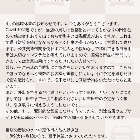
8月の臨時休業のお知らせです。いつもありがとうございます。
Covid-19関連ですが、当店の周りは首都圏といってもかなりの田舎な
ので感染者もあまり出ておらず街中とは温度差がありますが、これま
で通り対策を続けながらなるべく仕事の滞りがないよう営業して参り
ます。公共交通機関を使わずに他人との接触なしで移動できる自家用
車は大切なインフラだと考えておりますので、整備と部品の部門につ
きましては営業自粛はできるだけしない方針です。
普段からご来店の予約制にご協力をいただいておりますので、こちら
のほうでなるべく複数のお客様が重複しにくいように予定を組むだけ
で密を避けられますので、従来通りにご来店予約をいただけたらと思
います。
また、外出をできるだけ避けたいがもうすぐ車検、というかたにつき
ましては、田中まで一度ご相談ください。店主田中の予定がつく限
り、引き取りに伺えるようにしたいです。
その他、もし、変則的な営業になりそうでしたら、別途当店ウェブサ
イトやFacebookページ、Twitterでお知らせをさせていただきます。
当店の普段の水木の定休日の他の動きは・・・、
・8/9(火)～8/18(木)は、夏季休業とさせていただきます。