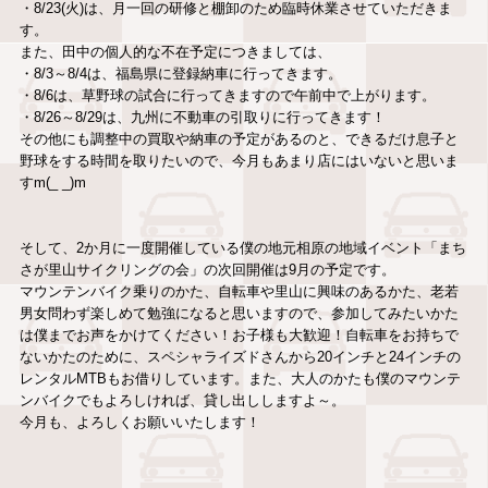
・8/23(火)は、月一回の研修と棚卸のため臨時休業させていただきま
す。
また、田中の個人的な不在予定につきましては、
・8/3～8/4は、福島県に登録納車に行ってきます。
・8/6は、草野球の試合に行ってきますので午前中で上がります。
・8/26～8/29は、九州に不動車の引取りに行ってきます！
その他にも調整中の買取や納車の予定があるのと、できるだけ息子と
野球をする時間を取りたいので、今月もあまり店にはいないと思いま
すm(_ _)m
そして、2か月に一度開催している僕の地元相原の地域イベント「まち
さが里山サイクリングの会」の次回開催は9月の予定です。
マウンテンバイク乗りのかた、自転車や里山に興味のあるかた、老若
男女問わず楽しめて勉強になると思いますので、参加してみたいかた
は僕までお声をかけてください！お子様も大歓迎！自転車をお持ちで
ないかたのために、スペシャライズドさんから20インチと24インチの
レンタルMTBもお借りしています。また、大人のかたも僕のマウンテ
ンバイクでもよろしければ、貸し出ししますよ～。
今月も、よろしくお願いいたします！