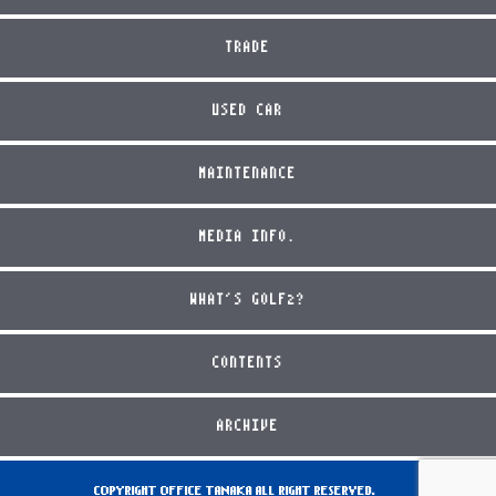
TRADE
USED CAR
MAINTENANCE
MEDIA INFO.
WHAT'S GOLF2?
CONTENTS
ARCHIVE
COPYRIGHT OFFICE TANAKA ALL RIGHT RESERVED.