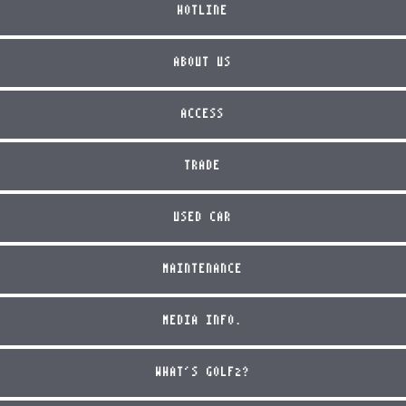
HOTLINE
ABOUT US
ACCESS
TRADE
USED CAR
MAINTENANCE
MEDIA INFO.
WHAT'S GOLF2?