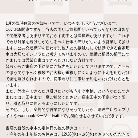
1月の臨時休業のお知らせです。いつもありがとうございます。
Covid-19関連ですが、当店の周りは首都圏といってもかなりの田舎な
ので感染者もあまり出ておらず街中とは温度差がありますが、これま
で通り対策を続けながらなるべく仕事の滞りがないよう営業して参り
ます。公共交通機関を使わずに他人との接触なしで移動できる自家用
車は大切なインフラだと考えておりますので、整備と部品の部門につ
きましては営業自粛はできるだけしない方針です。
普段からご来店の予約制にご協力をいただいておりますので、こちら
のほうでなるべく複数のお客様が重複しにくいように予定を組むだけ
で密を避けられますので、従来通りにご来店予約をいただけたらと思
います。
また、外出をできるだけ避けたいがもうすぐ車検、というかたにつき
ましては、田中まで一度ご相談ください。店主田中の予定がつく限
り、引き取りに伺えるようにしたいです。
その他、もし、変則的な営業になりそうでしたら、別途当店ウェブサ
イトやFacebookページ、Twitterでお知らせをさせていただきます。
当店の普段の水木の定休日の他の動きは・・・、
・今年の年末年始のお休みは、12/28(水)～1/5(木)とさせていただきま