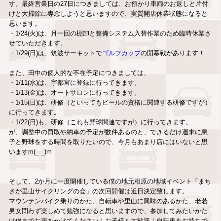
す。最終営業日の27日につきましては、お預かり車両のお返しと片付
けと大掃除に専念しようと思いますので、実質開店休業状態になると
思います。
・1/24(火)は、月一回の棚卸と整備システム入替作業のため臨時休業さ
せていただきます。
・1/29(日)は、筑波サーキットで
ゴルフカップ
の開幕戦があります！
また、田中の個人的な不在予定につきましては、
・1/11(水)は、宇都宮に登録に行ってきます。
・1/13(金)は、オートサロンに行ってきます。
・1/15(日)は、研修（といってもビールの資格に関連する研修ですが）
に行ってきます。
・1/22(日)も、研修（これも野球関連ですが）に行ってきます。
が、調整中の買取や納車の予定が数件あるのと、できるだけ週末に息
子と野球をする時間を取りたいので、今月もあまり店にはいないと思
いますm(_ _)m
そして、2か月に一度開催している僕の地元相原の地域イベント「まち
さが里山サイクリングの会」の次回開催は近日決定致します。
マウンテンバイク乗りのかた、自転車や里山に興味のあるかた、老若
男女問わず楽しめて勉強になると思いますので、参加してみたいかた
は僕までお声をかけてください！お子様も大歓迎！自転車をお持ちで