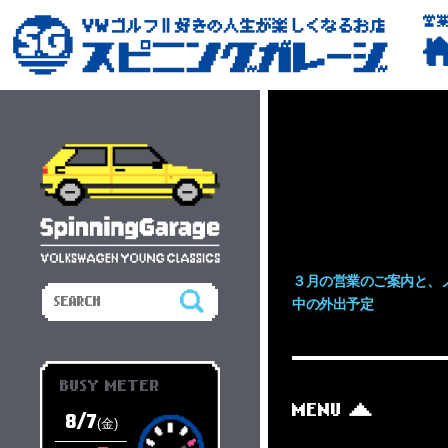
営
３月の営業のご案内と、
中の外出予定
BUSY METER
MENU
8/7
(金)