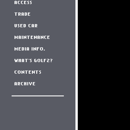
ACCESS
TRADE
USED CAR
MAINTENANCE
MEDIA INFO.
WHAT'S GOLF2?
CONTENTS
ARCHIVE