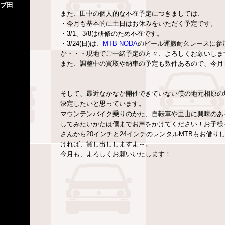
ブ田
また、田中の個人的な不在予定につきましては、
・今月も基本的に土日はお休みをいただく予定です。
・3/1、3/8は研修のため不在です。
・3/24(日)は、
MTB NODA
のビール運搬耐久レースに参
か・・・現地でご一緒予定の方々、よろしくお願いしま
また、調整中の買取や納車の予定も数件あるので、今月もあ
そして、最近なかなか開催できていない僕の地元相原の
決定したいと思っています。
マウンテンバイク乗りのかた、自転車や里山に興味のあ
してみたいかたは僕までお声をかけてください！お子様
さんから20インチと24インチのレンタルMTBもお借
ければ、貸し出ししますよ～。
今月も、よろしくお願いいたします！