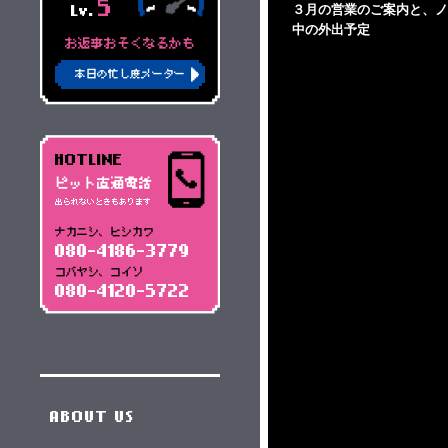
5
３月の営業のご案内と、ノ
Lv.
中の外出予定
お返事おそくなるかも
本日の忙し度メーター
HOTLINE
ピット直通電話
出られないときもあります
ナカニシ、ヒシカワ
080-4186-3779
コバヤシ、コイソ
080-4120-5722
ABOUT US