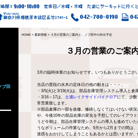
9:00
18:00
業時間：
~
定休日／水曜・木曜 たまにサーキットに行くと
〒252-0154
042-780-8198
04
神奈川県相模原市緑区長竹2748-1
HOME
>
最新情報
>
３月の営業のご案内と、ノブ田中の外出予定
３月の営業のご案
3月の臨時休業のお知らせです。いつもありがとうござ
当店の普段の水木の定休日の他の動きは・・・、
ノブ田
・3/5(火)と3/19(火)は、部品在庫管理システム導
・3/16～17は、
土浦レイクサイドバイクロア
にて、少数
常営業致します。
※部品倉庫の一部を改修、修繕しなくてはいけない状況
や、今後10年の部品在庫の変化を予想してのレイアウ
うど今期は、部品在庫管理システムの導入も進めていた
うなボリュームの作業なため、9月から2月までの間は
迷惑をおかけしてしまうこともあるかとは思いますが、