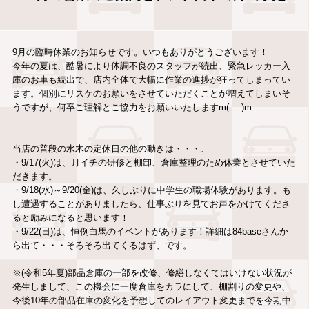
9月の臨時休業のお知らせです。いつもありがとうございます！
今年の夏は、酷暑により体調不良のスタッフが続出、緊急レッカー入
庫のお車も続出で、店内全体で大幅に作業の進捗が狂ってしまってい
ます。個別にリスケのお願いをさせていただくことが増えてしまいそ
うですが、何卒ご理解とご協力をお願いいたしますm(_ _)m
当店の普段の水木の定休日の他の動きは・・・、
・9/17(火)は、月イチの研修と棚卸、倉庫整理のため休業とさせていた
だきます。
・9/18(水)～9/20(金)は、久しぶりに中学生の職場体験があります。も
し遭遇することがありましたら、仕事ぶりを見てお声をかけてくださ
ると励みになると思います！
・9/22(日)は、恒例白馬のイベントがあります！詳細は84baseさんか
ら出て・・・そろそろ出てくるはず、です。
※(令和5年夏)部品倉庫の一部を改修、修繕しなくてはいけない状況が
発生しまして、この機会に一度倉庫をカラにして、棚割りの変更や、
今後10年の部品在庫の変化を予想してのレイアウト変更までを今期中