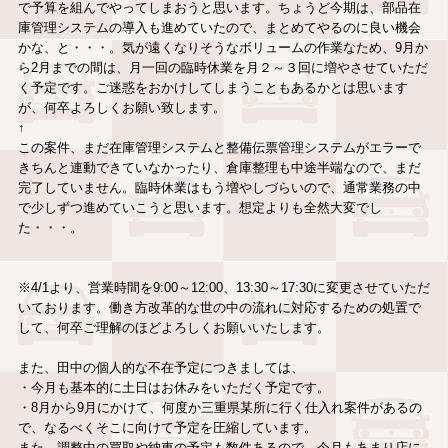
で予算を組んでやってしまおうと思います。ちょうど今期は、部品在
庫管理システムの導入も進めていたので、まとめてやるのに良い機会
かな、と・・・。気が遠くなりそうなボリュームの作業なため、9月か
ら2月までの間は、月一回の臨時休業を月２～３回に増やさせていただ
く予定です。ご迷惑をおかけしてしまうこともあるかとは思います
が、何卒よろしくお願い致します。
↑
この案件、まだ在庫管理システムと整備伝票管理システムがエラーで
きちんと連動できていなかったり、倉庫整理も中途半端なので、まだ
完了していません。臨時休業はもう増やしづらいので、通常業務の中
で少しずつ進めていこうと思います。想定よりも全然大変でし
た・・・。
※4/1より、営業時間を9:00～12:00、13:30～17:30に変更させていただ
いております。働き方改革的な世の中の流れに対応するための処置で
して、何卒ご理解のほどよろしくお願いいたします。
また、田中の個人的な不在予定につきましては、
・今月も基本的に土日はお休みをいただく予定です。
・8月から9月にかけて、何度か三重県某所に行く仕入れ案件があるの
で、なるべくそこに向けて予定を圧縮しています。
また、調整中の買取や納車の予定も数件あるので、今月もあまり店に