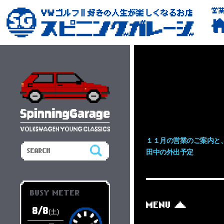
営
１１月の営業のご案内と
田中の外出予定
BUSY METER
MENU
8/8
(土)