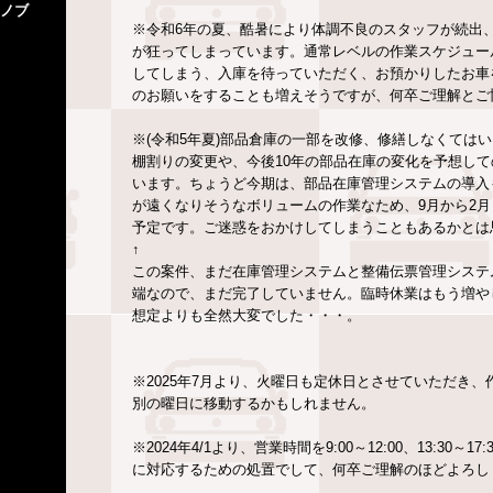
ノブ
※令和6年の夏、酷暑により体調不良のスタッフが続出
が狂ってしまっています。通常レベルの作業スケジュー
してしまう、入庫を待っていただく、お預かりしたお車
のお願いをすることも増えそうですが、何卒ご理解とご
※(令和5年夏)部品倉庫の一部を改修、修繕しなくては
棚割りの変更や、今後10年の部品在庫の変化を予想し
います。ちょうど今期は、部品在庫管理システムの導入
が遠くなりそうなボリュームの作業なため、9月から2
予定です。ご迷惑をおかけしてしまうこともあるかとは
↑
この案件、まだ在庫管理システムと整備伝票管理システ
端なので、まだ完了していません。臨時休業はもう増や
想定よりも全然大変でした・・・。
※2025年7月より、火曜日も定休日とさせていただき
別の曜日に移動するかもしれません。
※2024年4/1より、営業時間を9:00～12:00、13:
に対応するための処置でして、何卒ご理解のほどよろし