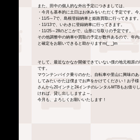
また、田中の個人的な外出予定につきましては、
・今月も基本的に土日はお休みをいただく予定です。今
・11/5～7で、島根登録納車と姫路買取に行ってきます
・11/13で、いわきに登録納車に行ってきます。
・11/25～28のどこかで、山形に引取りの予定です。
その他調整中の納車や買取の予定が数件あるので、年内
と確定をお願いできると助かりますm(_ _)m
そして、最近なかなか開催できていない僕の地元相原の
です。
マウンテンバイク乗りのかた、自転車や里山に興味のあ
してみたいかたは僕までお声をかけてください！お子様
さんから20インチと24インチのレンタルMTBもお借
ければ、貸し出ししますよ～。
今月も、よろしくお願いいたします！