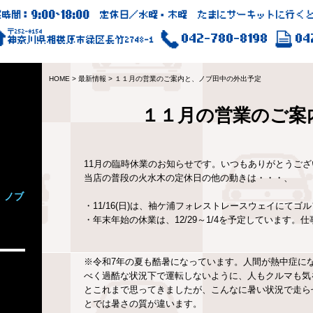
9:00
18:00
業時間：
~
定休日／水曜・木曜 たまにサーキットに行くと
〒252-0154
042-780-8198
04
神奈川県相模原市緑区長竹2748-1
HOME
>
最新情報
>
１１月の営業のご案内と、ノブ田中の外出予定
１１月の営業のご案
11月の臨時休業のお知らせです。いつもありがとうござ
当店の普段の火水木の定休日の他の動きは・・・、
、ノブ
・11/16(日)は、袖ケ浦フォレストレースウェイにて
・年末年始の休業は、12/29～1/4を予定しています
※令和7年の夏も酷暑になっています。人間が熱中症に
べく過酷な状況下で運転しないように、人もクルマも気
とこれまで思ってきましたが、こんなに暑い状況で走ら
とでは暑さの質が違います。