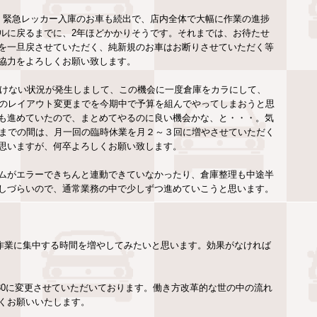
、緊急レッカー入庫のお車も続出で、店内全体で大幅に作業の進捗
ルに戻るまでに、2年ほどかかりそうです。それまでは、お待たせ
を一旦戻させていただく、純新規のお車はお断りさせていただく等
協力をよろしくお願い致します。
いけない状況が発生しまして、この機会に一度倉庫をカラにして、
てのレイアウト変更までを今期中で予算を組んでやってしまおうと思
も進めていたので、まとめてやるのに良い機会かな、と・・・。気
月までの間は、月一回の臨時休業を月２～３回に増やさせていただく
思いますが、何卒よろしくお願い致します。
ムがエラーできちんと連動できていなかったり、倉庫整理も中途半
しづらいので、通常業務の中で少しずつ進めていこうと思います。
、作業に集中する時間を増やしてみたいと思います。効果がなければ
30～17:30に変更させていただいております。働き方改革的な世の中の流れ
くお願いいたします。