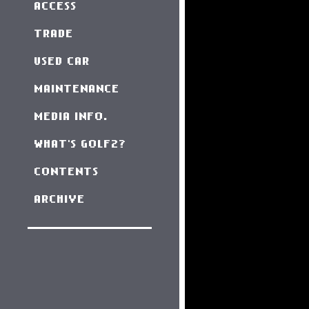
ACCESS
TRADE
USED CAR
MAINTENANCE
MEDIA INFO.
WHAT'S GOLF2?
CONTENTS
ARCHIVE