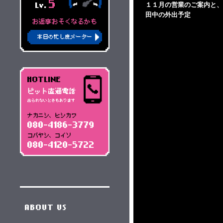
5
１１月の営業のご案内と、
Lv.
田中の外出予定
お返事おそくなるかも
本日の忙し度メーター
HOTLINE
ピット直通電話
出られないときもあります
ナカニシ、ヒシカワ
080-4186-3779
コバヤシ、コイソ
080-4120-5722
ABOUT US