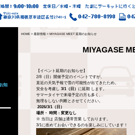
9:00
18:00
業時間：
~
定休日／水曜・木曜 たまにサーキットに行くと
〒252-0154
042-780-8198
04
神奈川県相模原市緑区長竹2748-1
HOME
>
最新情報
>
MIYAGASE MEET 延期のお知らせ
MIYAGASE
【イベント延期のお知らせ】
2/8（日）開催予定のイベントですが、
直近の天気予報で雪の可能性が出てきたため、
のお知
安全を考慮し
3/1（日）
に延期 します。
サマータイヤで来場予定の方も多く、
無理をしない判断とさせてください。
2026/3/1（日）
場所・
時間：変更なし
※ 当日は 店舗は通常営業 しております。
3/1に改めてお会いできるのを楽しみにしています！