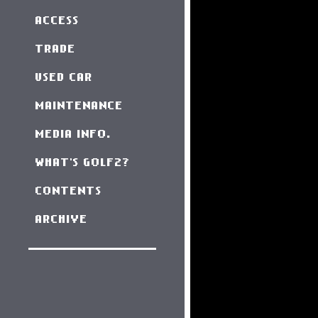
ACCESS
TRADE
USED CAR
MAINTENANCE
MEDIA INFO.
WHAT'S GOLF2?
CONTENTS
ARCHIVE