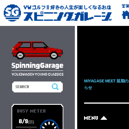
営
MIYAGASE MEET 延期
らせ
BUSY METER
MENU
8/9
(日)