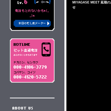
6
MIYAGASE MEET 延期
Lv.
せ
電話もとれないかもm(_
_)m
本日の忙し度メーター
HOTLINE
ピット直通電話
出られないときもあります
ナカニシ、ヒシカワ
080-4186-3779
コバヤシ、コイソ
080-4120-5722
ABOUT US