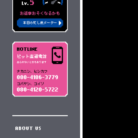
5
Lv.
お返事おそくなるかも
本日の忙し度メーター
HOTLINE
ピット直通電話
出られないときもあります
ナカニシ、ヒシカワ
080-4186-3779
コバヤシ、コイソ
080-4120-5722
ABOUT US