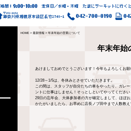
9:00
18:00
業時間：
~
定休日／水曜・木曜 たまにサーキットに行くと
〒252-0154
042-780-8198
04
神奈川県相模原市緑区長竹2748-1
HOME
>
最新情報
>
年末年始の営業について
年末年始
あけましておめでとうございます！今年もよろしくお願
12/28～1/5は、冬休みとさせていただきます。
この間は、スタッフが自分たちの車をやったり、ガレー
ントに仕事はしません！そっとしといてやってください
29日の忘年会、大体参加者の方が確定しまして、ほぼ
かたがいましたら、お早めに店長ノブ田中まで人数教え