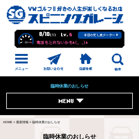
8/10
Lv.
6
(月)
本日の忙し度メーター
電話もとれないかもm(_ _)m
臨時休業のおしらせ
MENU
HOME
>
最新情報
>
臨時休業のおしらせ
臨時休業のおしらせ