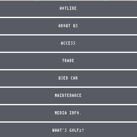
HOTLINE
ABOUT US
ACCESS
TRADE
USED CAR
MAINTENANCE
MEDIA INFO.
WHAT'S GOLF2?