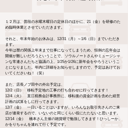
１２月は、普段の水曜木曜日の定休日のほかに、21（金）を研修のた
め臨時休業とさせていただきます。
それと、年末年始のお休みは、12/31（月）～1/6（日）までいただき
ます。
今年は暦の関係上年末まで仕事になってしまうため、恒例の忘年会は
開催が難しいだろうということで、ソウルノートさんやミュージシャ
ンな常連さんたちと協議の上、1/25か1/26に新年会をやろうというこ
とになりました。年内に詳細をお知らせしますので、予定はあけてお
いてくださいね！（笑）
また、店長ノブ田中の外出予定は、
12/2（日） 移転予定地の工事の打ち合わせに行ってきます！
12/4（火） 直江税務会計事務所に、移転後の資金計画を含めた経営
計画の試算をしに行ってきます。
12/7（金） 一日いることはいますが、いろんなお取引先さんのご来
店が連発するので、いないのと同じくらい役にたたないと思います。
12/14（金） 橋本さん主催の雑貨研で勉強してきます！ひっしーか、
かをりちゃんを連れて行く予定です。