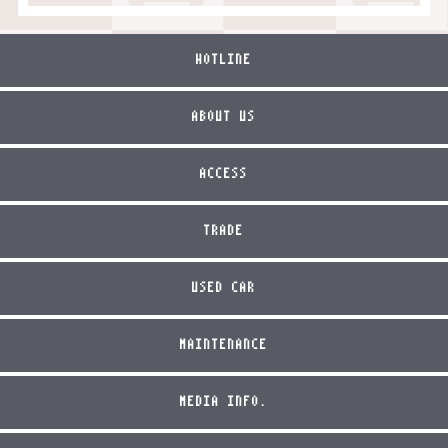
HOTLINE
ABOUT US
ACCESS
TRADE
USED CAR
MAINTENANCE
MEDIA INFO.