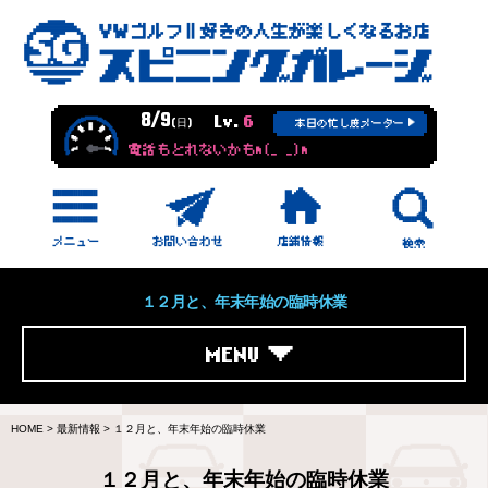
8/9
Lv.
6
(日)
本日の忙し度メーター
電話もとれないかもm(_ _)m
１２月と、年末年始の臨時休業
MENU
HOME
>
最新情報
>
１２月と、年末年始の臨時休業
１２月と、年末年始の臨時休業