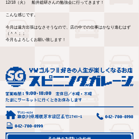
12/18（火） 船井総研さんの勉強会に行ってきます！
こんな感じです。
今月は遠方出張はなさそうなので、店の中での仕事はかなり進むはず
（＾＾；；
今月もよろしくお願い致します！
9:00
18:00
営業時間：
~
定休日／水曜・木曜
たまにサーキットに行くときお休みします
〒252-0154
神奈川県相模原市緑区長竹2748-1
042-780-8198
042-780-8199