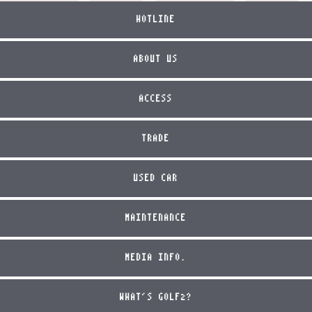
HOTLINE
ABOUT US
ACCESS
TRADE
USED CAR
MAINTENANCE
MEDIA INFO.
WHAT'S GOLF2?