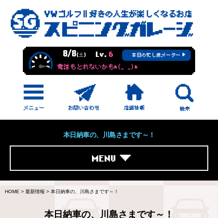
8/8
Lv.
6
(土)
本日の忙し度メーター
電話もとれないかもm(_ _)m
本日納車の、川島さまです～！
MENU
HOME
>
最新情報
>
本日納車の、川島さまです～！
本日納車の、川島さまです～！