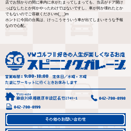
店でお預かりの間に車内に水がたまってしまっても、当店がドア開け
っぱなしたとか何かやったわけではないですし、車が何か壊れたとか
でもないのでご容赦くださいm(_ _)m
ホントに今回の台風は、けっこうそういう車が出てしまいそうな予報
なので心配。
9:00
18:00
営業時間：
~
定休日／水曜・木曜
たまにサーキットに行くときお休みします
〒252-0154
神奈川県相模原市緑区長竹2748-1
042-780-8198
042-780-8199
その他のお問い合わせ