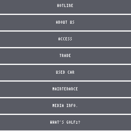
HOTLINE
ABOUT US
ACCESS
TRADE
USED CAR
MAINTENANCE
MEDIA INFO.
WHAT'S GOLF2?