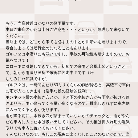
もう、当店付近はかなりの降雨量です。
本日ご来店のかたは十分ご注意を・・・というか、無理して来ないで
ください。
当店までは、どこから来ても必ず山の中とか川沿いを通りますので、
場合によっては通行止めになることもあります。
ゴルフ２は水溜りにも弱いですし、事故の可能性も増えますので、お
気をつけて！
ニローネに引越してきてから、初めての豪雨と台風上陸ということ
で、朝から雨漏り箇所の確認に奔走中？です（汗
ちなみに豆知識ですが、
ゴルフ２は、一時間あたり50ミリくらいの雨が降ると、高確率で車内
に雨が入ってきます（勝手な僕の経験的観測）。
ボンネット横の水抜き穴とか、ドア下の水抜き穴から雨水が抜ける速
さよりも、雨が降ってくる量が多くなるので、排水しきれずに車内側
に入ってくるときがあります。
雨が降る前に、水抜き穴が詰まっていないかのチェックと、雨がやん
だら車内に入った水は吸い出してください。その後は押入れ用の湿気
取りでも車内に置いておいてください。
そんなわけなので、もしこの現象に出くわしたことのないかたで、当