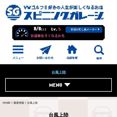
8/8
Lv.
5
(土)
本日の忙し度メーター
お返事おそくなるかも
台風上陸
MENU
HOME
>
最新情報
>
台風上陸
台風上陸