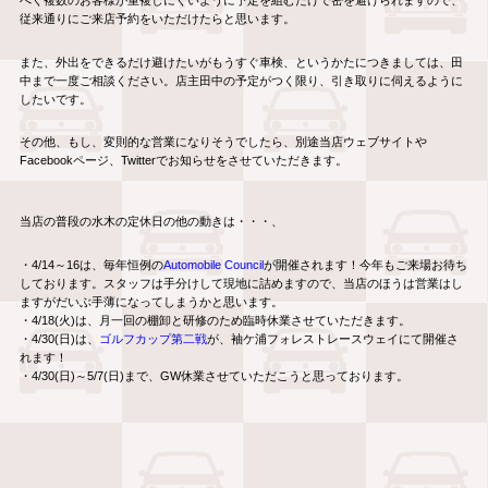
べく複数のお客様が重複しにくいように予定を組むだけで密を避けられますので、
従来通りにご来店予約をいただけたらと思います。
また、外出をできるだけ避けたいがもうすぐ車検、というかたにつきましては、田
中まで一度ご相談ください。店主田中の予定がつく限り、引き取りに伺えるように
したいです。
その他、もし、変則的な営業になりそうでしたら、別途当店ウェブサイトや
Facebookページ、Twitterでお知らせをさせていただきます。
当店の普段の水木の定休日の他の動きは・・・、
・4/14～16は、毎年恒例の
Automobile Council
が開催されます！今年もご来場お待ち
しております。スタッフは手分けして現地に詰めますので、当店のほうは営業はし
ますがだいぶ手薄になってしまうかと思います。
・4/18(火)は、月一回の棚卸と研修のため臨時休業させていただきます。
・4/30(日)は、
ゴルフカップ第二戦
が、袖ケ浦フォレストレースウェイにて開催さ
れます！
・4/30(日)～5/7(日)まで、GW休業させていただこうと思っております。