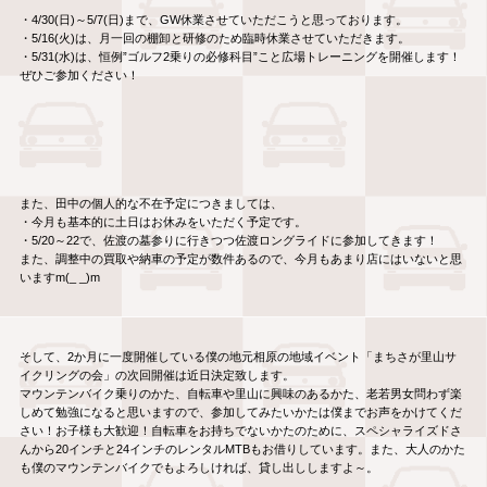
・4/30(日)～5/7(日)まで、GW休業させていただこうと思っております。
・5/16(火)は、月一回の棚卸と研修のため臨時休業させていただきます。
・5/31(水)は、恒例”ゴルフ2乗りの必修科目”こと広場トレーニングを開催します！
ぜひご参加ください！
また、田中の個人的な不在予定につきましては、
・今月も基本的に土日はお休みをいただく予定です。
・5/20～22で、佐渡の墓参りに行きつつ佐渡ロングライドに参加してきます！
また、調整中の買取や納車の予定が数件あるので、今月もあまり店にはいないと思
いますm(_ _)m
そして、2か月に一度開催している僕の地元相原の地域イベント「まちさが里山サ
イクリングの会」の次回開催は近日決定致します。
マウンテンバイク乗りのかた、自転車や里山に興味のあるかた、老若男女問わず楽
しめて勉強になると思いますので、参加してみたいかたは僕までお声をかけてくだ
さい！お子様も大歓迎！自転車をお持ちでないかたのために、スペシャライズドさ
んから20インチと24インチのレンタルMTBもお借りしています。また、大人のかた
も僕のマウンテンバイクでもよろしければ、貸し出ししますよ～。