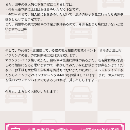
また、田中の個人的な不在予定につきましては、
・今月も基本的に土日はお休みをいただく予定です。
・4/26～28まで、個人的にお休みをいただいて、息子の様子を見に行ったり決算事
務をしたりする予定です。
また、調整中の買取や納車の予定が数件あるので、今月もあまり店にはいないと思
いますm(_ _)m
そして、2か月に一度開催している僕の地元相原の地域イベント「まちさが里山サ
イクリングの会」の次回開催は近日決定致します。
マウンテンバイク乗りのかた、自転車や里山に興味のあるかた、老若男女問わず楽
しめて勉強になると思いますので、参加してみたいかたは僕までお声をかけてくだ
さい！お子様も大歓迎！自転車をお持ちでないかたのために、スペシャライズドさ
んから20インチと24インチのレンタルMTBもお借りしています。また、大人のかた
も僕のマウンテンバイクでもよろしければ、貸し出ししますよ～。
今月も、よろしくお願いいたします！