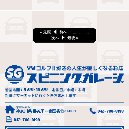
« 先頭
前へ
...
...
...
次へ
最後 »
9:00
18:00
営業時間：
~
定休日／水曜・木曜
たまにサーキットに行くときお休みします
〒252-0154
神奈川県相模原市緑区長竹2748-1
042-780-8198
042-780-8199