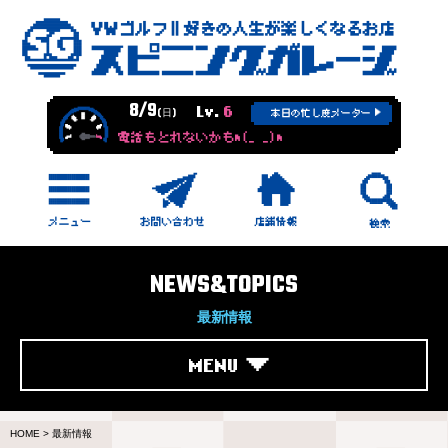
8/9
Lv.
6
(日)
本日の忙し度メーター
電話もとれないかもm(_ _)m
NEWS&TOPICS
最新情報
MENU
HOME
>
最新情報