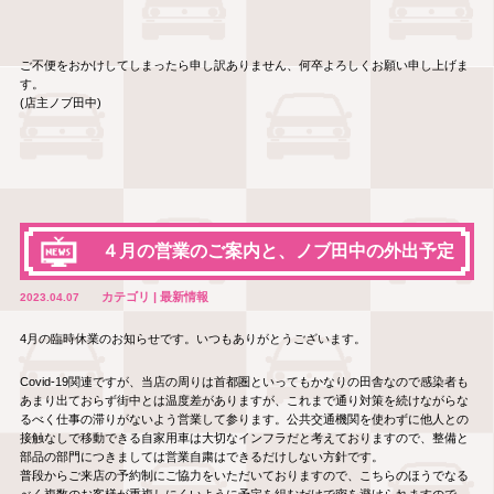
ご不便をおかけしてしまったら申し訳ありません、何卒よろしくお願い申し上げま
す。
(店主ノブ田中)
４月の営業のご案内と、ノブ田中の外出予定
カテゴリ | 最新情報
2023.04.07
4月の臨時休業のお知らせです。いつもありがとうございます。
Covid-19関連ですが、当店の周りは首都圏といってもかなりの田舎なので感染者も
あまり出ておらず街中とは温度差がありますが、これまで通り対策を続けながらな
るべく仕事の滞りがないよう営業して参ります。公共交通機関を使わずに他人との
接触なしで移動できる自家用車は大切なインフラだと考えておりますので、整備と
部品の部門につきましては営業自粛はできるだけしない方針です。
普段からご来店の予約制にご協力をいただいておりますので、こちらのほうでなる