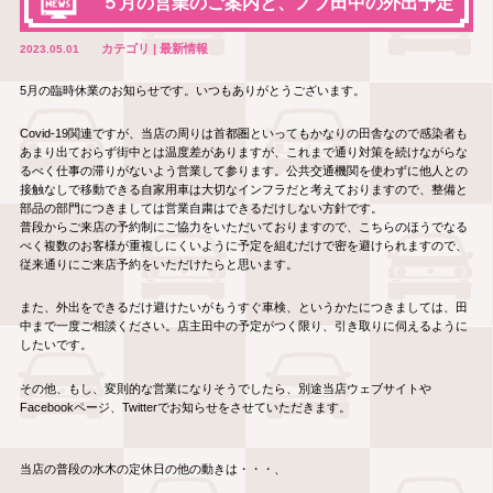
５月の営業のご案内と、ノブ田中の外出予定
カテゴリ | 最新情報
2023.05.01
5月の臨時休業のお知らせです。いつもありがとうございます。
Covid-19関連ですが、当店の周りは首都圏といってもかなりの田舎なので感染者も
あまり出ておらず街中とは温度差がありますが、これまで通り対策を続けながらな
るべく仕事の滞りがないよう営業して参ります。公共交通機関を使わずに他人との
接触なしで移動できる自家用車は大切なインフラだと考えておりますので、整備と
部品の部門につきましては営業自粛はできるだけしない方針です。
普段からご来店の予約制にご協力をいただいておりますので、こちらのほうでなる
べく複数のお客様が重複しにくいように予定を組むだけで密を避けられますので、
従来通りにご来店予約をいただけたらと思います。
また、外出をできるだけ避けたいがもうすぐ車検、というかたにつきましては、田
中まで一度ご相談ください。店主田中の予定がつく限り、引き取りに伺えるように
したいです。
その他、もし、変則的な営業になりそうでしたら、別途当店ウェブサイトや
Facebookページ、Twitterでお知らせをさせていただきます。
当店の普段の水木の定休日の他の動きは・・・、