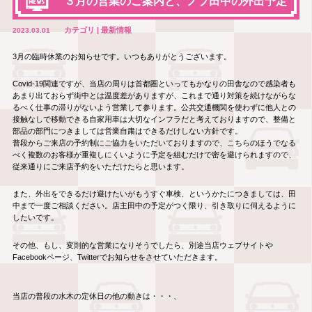
３月の営業のご案内と、ノブ田中の外出予定
カテゴリ | 最新情報
2023.03.01
3月の臨時休業のお知らせです。いつもありがとうございます。
Covid-19関連ですが、当店の周りは首都圏といってもかなりの田舎なので感染者も
あまり出ておらず街中とは温度差がありますが、これまで通り対策を続けながらな
るべく仕事の滞りがないよう営業して参ります。公共交通機関を使わずに他人との
接触なしで移動できる自家用車は大切なインフラだと考えておりますので、整備と
部品の部門につきましては営業自粛はできるだけしない方針です。
普段からご来店の予約制にご協力をいただいておりますので、こちらのほうでなる
べく複数のお客様が重複しにくいように予定を組むだけで密を避けられますので、
従来通りにご来店予約をいただけたらと思います。
また、外出をできるだけ避けたいがもうすぐ車検、というかたにつきましては、田
中まで一度ご相談ください。店主田中の予定がつく限り、引き取りに伺えるように
したいです。
その他、もし、変則的な営業になりそうでしたら、別途当店ウェブサイトや
Facebookページ、Twitterでお知らせをさせていただきます。
当店の普段の水木の定休日の他の動きは・・・、