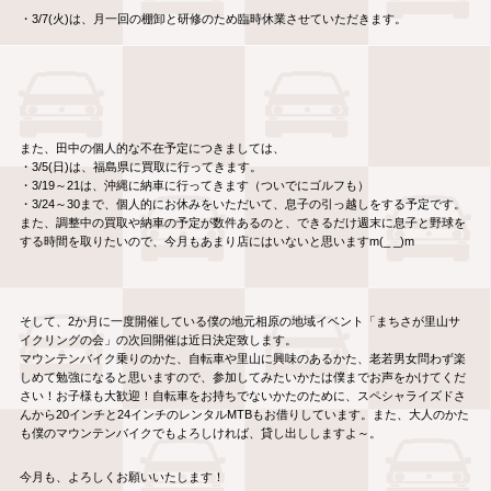
・3/7(火)は、月一回の棚卸と研修のため臨時休業させていただきます。
また、田中の個人的な不在予定につきましては、
・3/5(日)は、福島県に買取に行ってきます。
・3/19～21は、沖縄に納車に行ってきます（ついでにゴルフも）
・3/24～30まで、個人的にお休みをいただいて、息子の引っ越しをする予定です。
また、調整中の買取や納車の予定が数件あるのと、できるだけ週末に息子と野球を
する時間を取りたいので、今月もあまり店にはいないと思いますm(_ _)m
そして、2か月に一度開催している僕の地元相原の地域イベント「まちさが里山サ
イクリングの会」の次回開催は近日決定致します。
マウンテンバイク乗りのかた、自転車や里山に興味のあるかた、老若男女問わず楽
しめて勉強になると思いますので、参加してみたいかたは僕までお声をかけてくだ
さい！お子様も大歓迎！自転車をお持ちでないかたのために、スペシャライズドさ
んから20インチと24インチのレンタルMTBもお借りしています。また、大人のかた
も僕のマウンテンバイクでもよろしければ、貸し出ししますよ～。
今月も、よろしくお願いいたします！