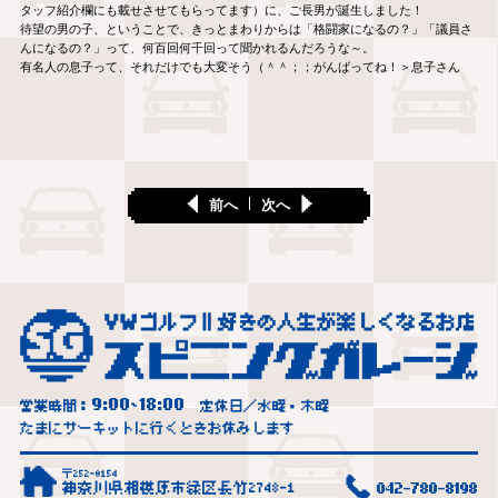
タッフ紹介欄にも載せさせてもらってます）に、ご長男が誕生しました！
待望の男の子、ということで、きっとまわりからは「格闘家になるの？」「議員さ
んになるの？」って、何百回何千回って聞かれるんだろうな～。
有名人の息子って、それだけでも大変そう（＾＾；；がんばってね！＞息子さん
前へ
次へ
9:00
18:00
営業時間：
~
定休日／水曜・木曜
たまにサーキットに行くときお休みします
〒252-0154
神奈川県相模原市緑区長竹2748-1
042-780-8198