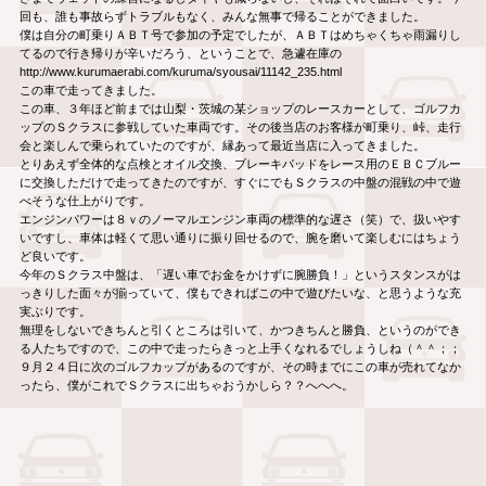
回も、誰も事故らずトラブルもなく、みんな無事で帰ることができました。
僕は自分の町乗りＡＢＴ号で参加の予定でしたが、ＡＢＴはめちゃくちゃ雨漏りし
てるので行き帰りが辛いだろう、ということで、急遽在庫の
http://www.kurumaerabi.com/kuruma/syousai/11142_235.html
この車で走ってきました。
この車、３年ほど前までは山梨・茨城の某ショップのレースカーとして、ゴルフカ
ップのＳクラスに参戦していた車両です。その後当店のお客様が町乗り、峠、走行
会と楽しんで乗られていたのですが、縁あって最近当店に入ってきました。
とりあえず全体的な点検とオイル交換、ブレーキパッドをレース用のＥＢＣブルー
に交換しただけで走ってきたのですが、すぐにでもＳクラスの中盤の混戦の中で遊
べそうな仕上がりです。
エンジンパワーは８ｖのノーマルエンジン車両の標準的な遅さ（笑）で、扱いやす
いですし、車体は軽くて思い通りに振り回せるので、腕を磨いて楽しむにはちょう
ど良いです。
今年のＳクラス中盤は、「遅い車でお金をかけずに腕勝負！」というスタンスがは
っきりした面々が揃っていて、僕もできればこの中で遊びたいな、と思うような充
実ぶりです。
無理をしないできちんと引くところは引いて、かつきちんと勝負、というのができ
る人たちですので、この中で走ったらきっと上手くなれるでしょうしね（＾＾；；
９月２４日に次のゴルフカップがあるのですが、その時までにこの車が売れてなか
ったら、僕がこれでＳクラスに出ちゃおうかしら？？へへへ。