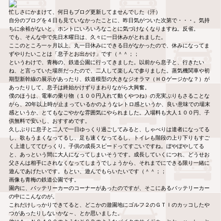
忙しさにかまけて、何日もブログ更新してませんでした（汗）
自分のブログを４日も見ていなかったことに、昨日気がついた次第で・・・。気持
ちに余裕がないと、ホントにいろいろなことに気づけなくなりますね。反省。
でも、そんな中で先日木曜日は、久々に一日休みがとれました。
ここのところ一ヶ月以上、丸一日休みにできる日がなかったので、休みになってま
ずやりたいことは「息子とお出かけ」です（＾＾；；
というわけで、青梅の、鉄道公園に行ってきました。以前から息子と、行きたい
ね、と言っていた場所だったので、二人して楽しんで参りました。蒸気機関車や初
期型新幹線の展示があったり、鉄道模型の大きなジオラマ（ＨＯゲージかな？）が
あったりして、息子は終始かけずりまわりながら大興奮。
僕のほうは、電車の乗り物（１００円入れて動くやつね）の充実ぶりもさることな
がら、20年以上時が止まっているかのようなレトロ感というか、良い意味での場末
感というか、とてもなごやかな雰囲気にやられました。入場料も大人１００円、子
供無料で安いし、おすすめです。
久しぶりに息子と二人で一日ゆっくり過ごしてみると、しゃべりは達者になってる
し、歌もうまくなってるし、足も速くなってるし、トイレも階段の上り下りもすご
く上達しててびっくり。子供の成長スピードってすごいですね。ぼやぼやしてる
と、あっという間に大人になってしまいそうです。成長していくにつれ、どうせお
父さんは相手にされなくなってしまうでしょうから、それまでにできる限り一緒に
遊んであげたいです。もとい、遊んでもらいたいです（＾＾；；
画像も青梅の鉄道公園です。
園内に、バッテリーカーのコーナーがあったのですが、そこにあるバッテリーカー
の中にこんなのが。
これだけしっかりできてると、どこかの遊園地にゴルフ２のＧＴＩのカッコしたや
つがあったりしないかな～、とか思いました。