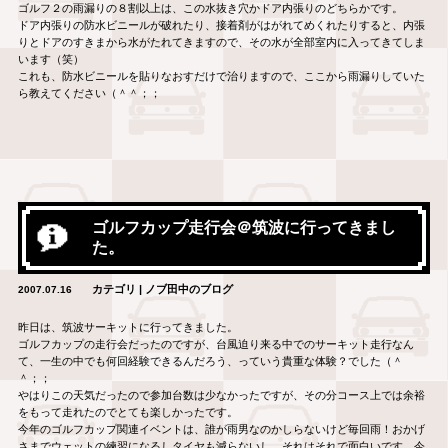
ゴルフ２の雨漏りの８割以上は、この水抜き穴かドア内張りのどちらかです。
ドア内張りの防水ビニールが破れたり、接着剤がはがれてめくれたりすると、内張
りとドアのすきまから水がたれてきますので、その水が全部室内に入ってきてしま
います（笑）
これも、防水ビニールを貼りなおすだけで治りますので、ここから雨漏りしていた
ら教えてください（＾＾；；
ゴルフカップ走行会＠筑波に行ってきまし
た。
カテゴリ | ノブ田中のブログ
2007.07.16
昨日は、筑波サーキットに行ってきました。
ゴルフカップの走行会だったのですが、台風迫り来る中でのサーキット走行なん
て、一生の中でも何回経験できるんだろう、っていう貴重な体験？でした（＾
＾；；
やはりこの天気だったので参加台数は少なかったですが、その分コース上では余裕
をもって走れたのでとても楽しかったです。
今年のゴルフカップ関連イベントは、誰が雨男なのかしらないけど毎回雨！おかげ
さまでウェットの練習になるしタイヤも減らないし、それはそれで面白いです。今