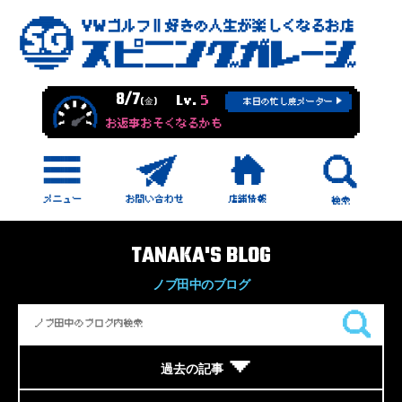
8/7
Lv.
5
(金)
本日の忙し度メーター
お返事おそくなるかも
TANAKA'S BLOG
ノブ田中のブログ
過去の記事