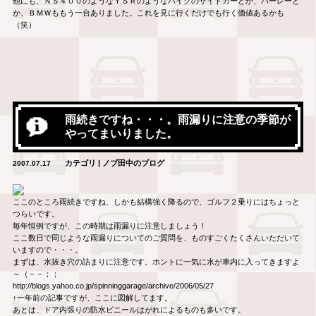
他にも、ＮＳ４００のようなＹＳＲのようなバイクのサイドカーとか、ハーレーと
か、ＢＭＷももう一台ありました。これを見に行くだけでも行く価値あるかも
（笑）
雨続きですね・・・。雨漏りに注意の季節が
やってまいりました。
カテゴリ | ノブ田中のブログ
2007.07.17
ここのところ雨続きですね、しかも結構強く降るので、ゴルフ２乗りにはちょっと
つらいです。
毎年恒例ですが、この時期は雨漏りに注意しましょう！
ここ数日で同じような雨漏りについてのご質問を、ものすごくたくさんいただいて
いますので・・・。
まずは、水抜き穴の詰まりに注意です。ホントに一気に水が車内に入ってきますよ
～（－－；；
http://blogs.yahoo.co.jp/spinninggarage/archive/2006/05/27
↑一年前の記事ですが、ここに図解してます。
あとは、ドア内張りの防水ビニールはがれによるものも多いです。