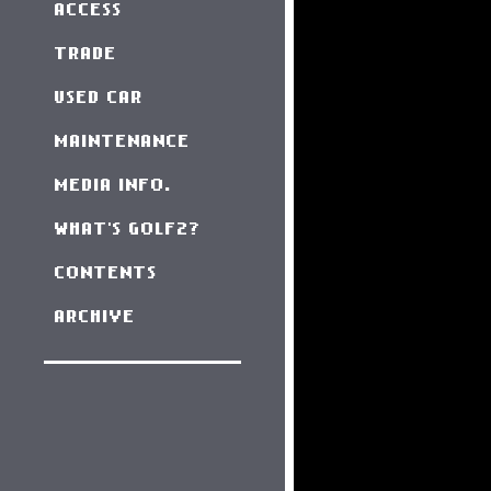
ACCESS
TRADE
USED CAR
MAINTENANCE
MEDIA INFO.
WHAT'S GOLF2?
CONTENTS
ARCHIVE