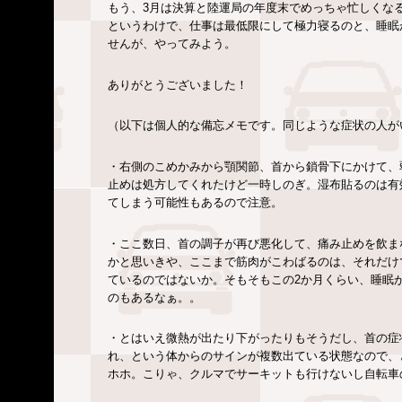
もう、3月は決算と陸運局の年度末でめっちゃ忙しくな
というわけで、仕事は最低限にして極力寝るのと、睡眠
せんが、やってみよう。
ありがとうございました！
（以下は個人的な備忘メモです。同じような症状の人が
・右側のこめかみから顎関節、首から鎖骨下にかけて、
止めは処方してくれたけど一時しのぎ。湿布貼るのは有
てしまう可能性もあるので注意。
・ここ数日、首の調子が再び悪化して、痛み止めを飲ま
かと思いきや、ここまで筋肉がこわばるのは、それだけ
ているのではないか。そもそもこの2か月くらい、睡眠
のもあるなぁ。。
・とはいえ微熱が出たり下がったりもそうだし、首の症
れ、という体からのサインが複数出ている状態なので、
ホホ。こりゃ、クルマでサーキットも行けないし自転車