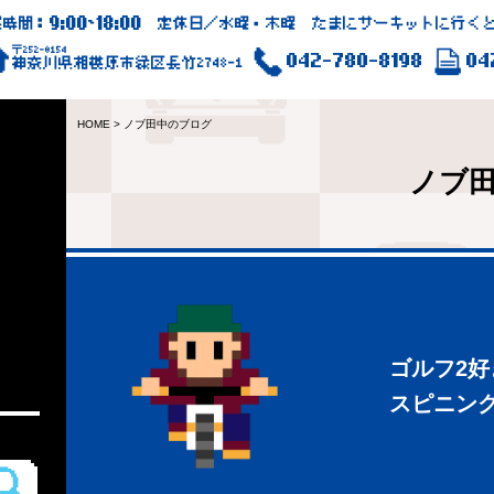
9:00
18:00
業時間：
~
定休日／水曜・木曜 たまにサーキットに行くと
〒252-0154
042-780-8198
04
神奈川県相模原市緑区長竹2748-1
HOME
>
ノブ田中のブログ
ノブ
ゴルフ2
スピニン