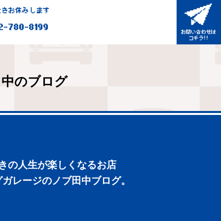
きお休みします
2-780-8199
田中のブログ
好きの人生が楽しくなるお店
グガレージのノブ田中ブログ。