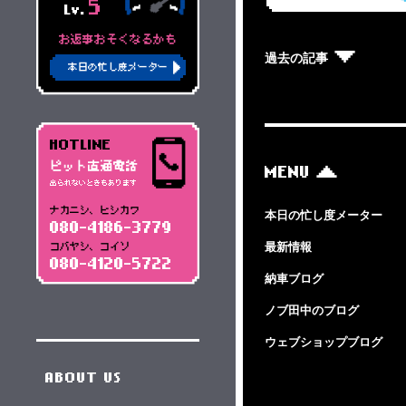
5
Lv.
お返事おそくなるかも
過去の記事
本日の忙し度メーター
HOTLINE
ピット直通電話
MENU
出られないときもあります
ナカニシ、ヒシカワ
本日の忙し度メーター
080-4186-3779
最新情報
コバヤシ、コイソ
080-4120-5722
納車ブログ
ノブ田中のブログ
ウェブショップブログ
ABOUT US