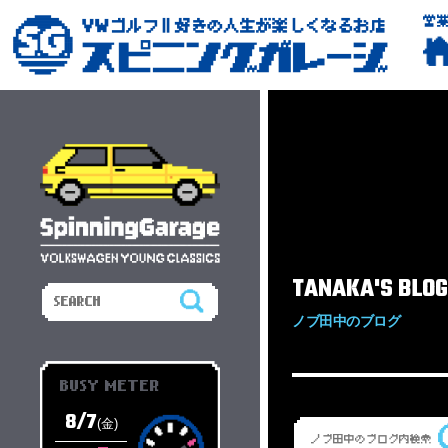
営
TANAKA'S BLOG
ノブ田中のブログ
BUSY METER
8/7
(金)