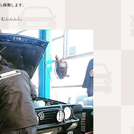
ら稼働します。
。むふふふふ。