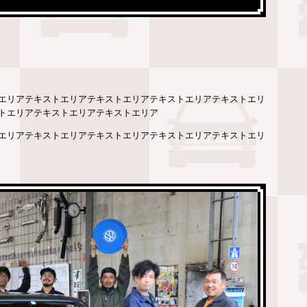
エリアテキストエリアテキストエリアテキストエリアテキストエリ
トエリアテキストエリアテキストエリア
エリアテキストエリアテキストエリアテキストエリアテキストエリ