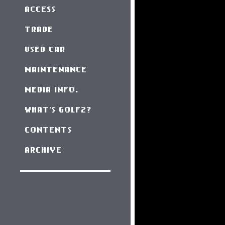
ACCESS
TRADE
USED CAR
MAINTENANCE
MEDIA INFO.
WHAT'S GOLF2?
CONTENTS
ARCHIVE