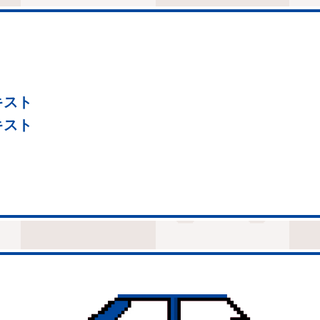
キスト
キスト