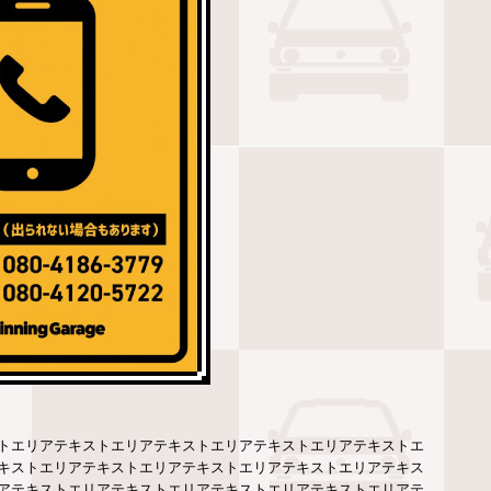
トエリアテキストエリアテキストエリアテキストエリアテキストエ
キストエリアテキストエリアテキストエリアテキストエリアテキス
アテキストエリアテキストエリアテキストエリアテキストエリアテ