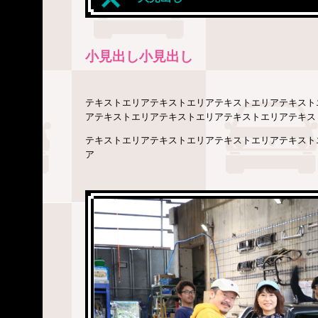
小見出し小見出し
テキストエリアテキストエリアテキストエリアテキスト
アテキストエリアテキストエリアテキストエリアテキス
テキストエリアテキストエリアテキストエリアテキスト
ア