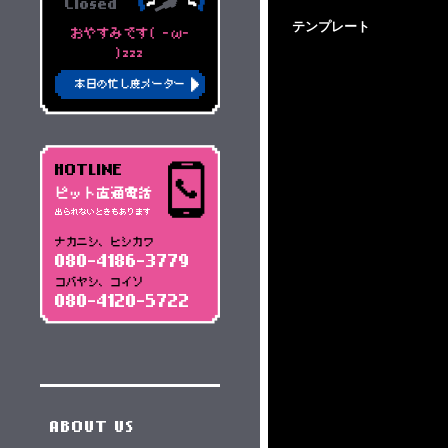
Closed
テンプレート
おやすみです( -ω-
)zzz
本日の忙し度メーター
HOTLINE
ピット直通電話
出られないときもあります
ナカニシ、ヒシカワ
080-4186-3779
コバヤシ、コイソ
080-4120-5722
ABOUT US